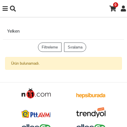
0
Yelken
Filtreleme
Sıralama
Ürün bulunamadı.