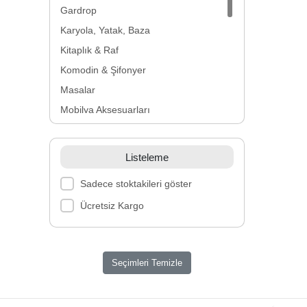
Gardrop
Karyola, Yatak, Baza
Kitaplık & Raf
Komodin & Şifonyer
Masalar
Mobilya Aksesuarları
Mutfak Mobilyası
Ofis Mobilyası
Listeleme
Oturma Grupları
Sadece stoktakileri göster
Sandalyeler
Ücretsiz Kargo
Sehpa
Tv Ünitesi & Tv Sehpası
Vallett
Seçimleri Temizle
Yatak Odası
Yemek Odası