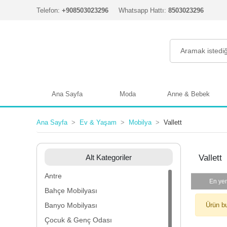
Telefon:
+908503023296
Whatsapp Hattı:
8503023296
Ana Sayfa
Moda
Anne & Bebek
Ana Sayfa
Ev & Yaşam
Mobilya
Vallett
Alt Kategoriler
Vallett
Antre
En yen
Bahçe Mobilyası
Banyo Mobilyası
Ürün b
Çocuk & Genç Odası