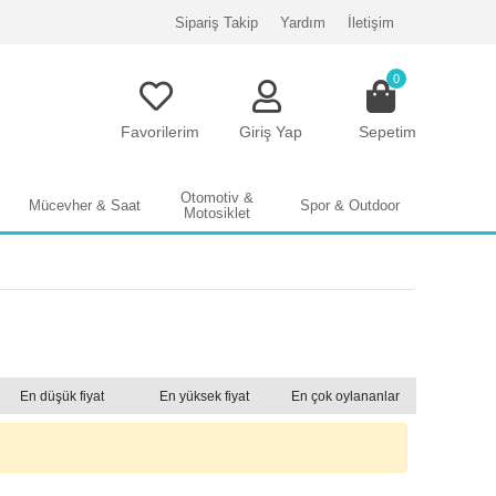
Sipariş Takip
Yardım
İletişim
0
Favorilerim
Giriş Yap
Sepetim
Otomotiv &
Mücevher & Saat
Spor & Outdoor
Motosiklet
En düşük fiyat
En yüksek fiyat
En çok oylananlar