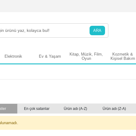
ARA
Kitap, Müzik, Film,
Kozmetik &
Elektronik
Ev & Yaşam
Oyun
Kişisel Bakım
iler
En çok satanlar
Ürün adı (A-Z)
Ürün adı (Z-A)
ulunamadı.