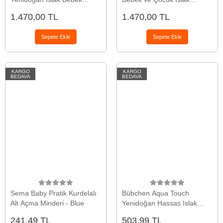
Havlusu 10x56 Yaprak
Mendili 10x56 Yaprak
1.470,00 TL
1.470,00 TL
Sepete Ekle
Sepete Ekle
KARGO
KARGO
BEDAVA
BEDAVA
Sema Baby Pratik Kurdelalı
Bübchen Aqua Touch
Alt Açma Minderi - Blue
Yenidoğan Hassas Islak
Mendil 3 x 48 Adet ( 144
241,49 TL
503,99 TL