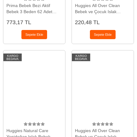
Prima Bebek Bezi Aktif
Huggies All Over Clean
Bebek 3 Beden 62 Adet
Bebek ve Çocuk Islak
Fırsat Paketi
Mendili 56 Yaprak
773,17 TL
220,48 TL
Sepete Ekle
Sepete Ekle
KARGO
KARGO
BEDAVA
BEDAVA
Huggies Natural Care
Huggies All Over Clean
Yenidoğan Islak Bebek
Bebek ve Çocuk Islak