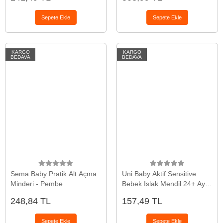
Yaprak )
Sepete Ekle
Sepete Ekle
KARGO
KARGO
BEDAVA
BEDAVA
Sema Baby Pratik Alt Açma
Uni Baby Aktif Sensitive
Minderi - Pembe
Bebek Islak Mendil 24+ Ay
52 Adet
248,84 TL
157,49 TL
Sepete Ekle
Sepete Ekle