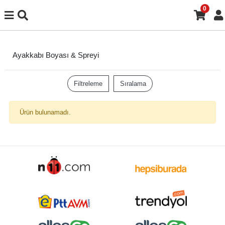
0
Ayakkabı Boyası & Spreyi
Filtreleme
Sıralama
Ürün bulunamadı.