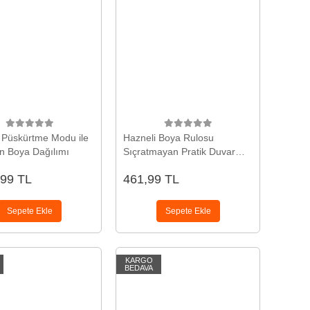
ı Püskürtme Modu ile
Hazneli Boya Rulosu
 Boya Dağılımı
Sıçratmayan Pratik Duvar
Boyama Seti
,99 TL
461,99 TL
Sepete Ekle
Sepete Ekle
KARGO
BEDAVA