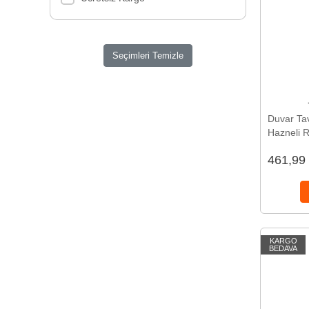
Seçimleri Temizle
Duvar Ta
Hazneli R
461,99
KARGO
BEDAVA