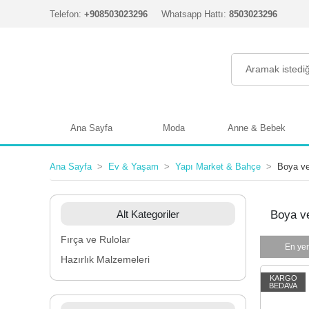
Telefon:
+908503023296
Whatsapp Hattı:
8503023296
Ana Sayfa
Moda
Anne & Bebek
Ana Sayfa
Ev & Yaşam
Yapı Market & Bahçe
Boya ve
Alt Kategoriler
Boya v
Fırça ve Rulolar
En yen
Hazırlık Malzemeleri
KARGO
BEDAVA