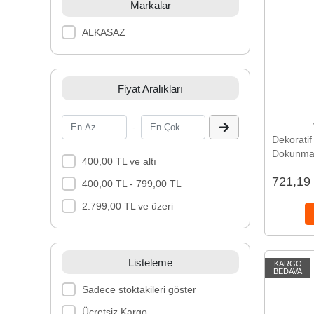
Markalar
ALKASAZ
Fiyat Aralıkları
-
Dekorati
Dokunmat
400,00 TL ve altı
Değiştir
721,19
Yeni Nesi
400,00 TL - 799,00 TL
2.799,00 TL ve üzeri
Listeleme
KARGO
BEDAVA
Sadece stoktakileri göster
Ücretsiz Kargo