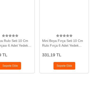
ya Rulo Seti 10 Cm
Mini Boya Fırça Seti 10 Cm
rçası 6 Adet Yedek
Rulo Fırça 6 Adet Yedek
diyeli Boya
Rulo Hediyeli Duvar Boyama
9 TL
331,19 TL
a Aparatı
Aparatı
Sepete Ekle
Sepete Ekle