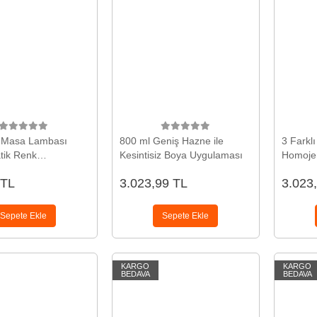
f Masa Lambası
800 ml Geniş Hazne ile
3 Farkl
ik Renk
Kesintisiz Boya Uygulaması
Homojen
ebilen Gece Lambası
 TL
3.023,99 TL
3.023
l
Sepete Ekle
Sepete Ekle
KARGO
KARGO
BEDAVA
BEDAVA