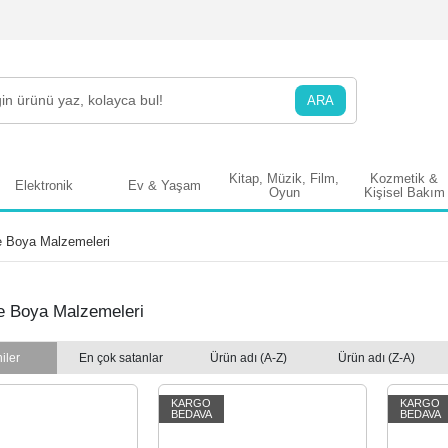
ARA
Kitap, Müzik, Film,
Kozmetik &
Elektronik
Ev & Yaşam
Oyun
Kişisel Bakım
 Boya Malzemeleri
e Boya Malzemeleri
iler
En çok satanlar
Ürün adı (A-Z)
Ürün adı (Z-A)
KARGO
KARGO
BEDAVA
BEDAVA