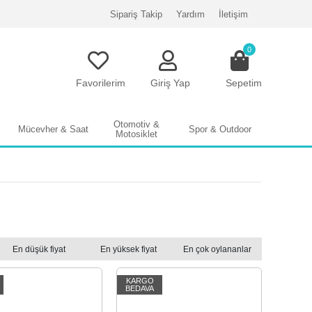
Sipariş Takip
Yardım
İletişim
0
Favorilerim
Giriş Yap
Sepetim
Otomotiv &
Mücevher & Saat
Spor & Outdoor
Motosiklet
En düşük fiyat
En yüksek fiyat
En çok oylananlar
KARGO
BEDAVA