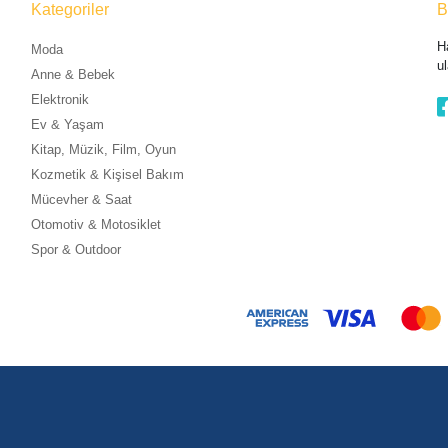
Kategoriler
B
H
Moda
ul
Anne & Bebek
Elektronik
Ev & Yaşam
Kitap, Müzik, Film, Oyun
Kozmetik & Kişisel Bakım
Mücevher & Saat
Otomotiv & Motosiklet
Spor & Outdoor
Alkasaz
| E-ticaret Paketleri ile hazırlanmıştır.