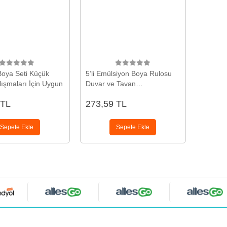
 Boya Seti Küçük
5’li Emülsiyon Boya Rulosu
ışmaları İçin Uygun
Duvar ve Tavan
Uygulamasına Uygun
 TL
273,59 TL
Sepete Ekle
Sepete Ekle