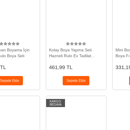
van Boyama İçin
Kolay Boya Yapma Seti
Mini Bo
ulo Boya Seti
Hazneli Rulo Ev Tadilat
Boya Fı
Aparatı
Rulo He
 TL
461,99 TL
331,1
Uygulam
Sepete Ekle
Sepete Ekle
KARGO
BEDAVA