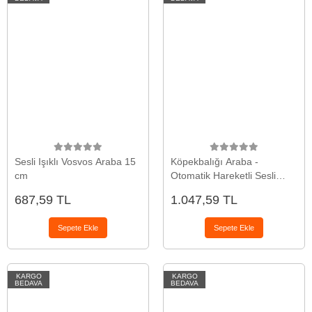
Sesli Işıklı Vosvos Araba 15
Köpekbalığı Araba -
cm
Otomatik Hareketli Sesli
Işıklı 32 cm - Mavi
687,59 TL
1.047,59 TL
Köpekbalığı
Sepete Ekle
Sepete Ekle
KARGO
KARGO
BEDAVA
BEDAVA