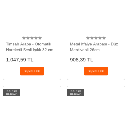
Timsah Araba - Otomatik
Metal İtfaiye Arabası - Düz
Hareketli Sesli Işıklı 32 cm -
Merdivenli 26cm
Turuncu Timsah
1.047,59 TL
908,39 TL
Sepete Ekle
Sepete Ekle
KARGO
KARGO
BEDAVA
BEDAVA