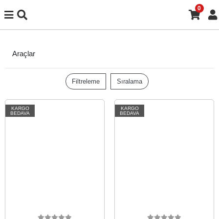
0
Araçlar
Filtreleme
Sıralama
KARGO
KARGO
BEDAVA
BEDAVA