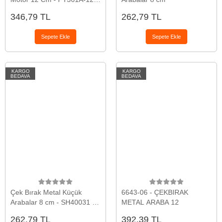
- Kırmızı
346,79 TL
262,79 TL
Sepete Ekle
Sepete Ekle
KARGO
KARGO
BEDAVA
BEDAVA
Çek Bırak Metal Küçük
6643-06 - ÇEKBIRAK
Arabalar 8 cm - SH40031 -
METAL ARABA 12
Açık Mavi
262,79 TL
392,39 TL