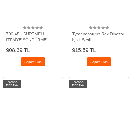
706-45 - SÜRTMELİ
Tyrannosaurus Rex Dinozor
İTFAİYE SÖNDÜRME
Işıklı Sesli
ARAÇLARI 6
908,39 TL
915,59 TL
Sepete Ekle
Sepete Ekle
KARGO
KARGO
BEDAVA
BEDAVA