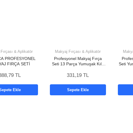
Fırçası & Aplikatör
Makyaj Fırçası & Aplikatör
Makya
ÇA PROFESYONEL
Profesyonel Makyaj Fırça
Profe
AJ FIRÇA SETİ
Seti 13 Parça Yumuşak Kıllı
Seti Yu
Fırça Seti Far Fırçası
388,79 TL
331,19 TL
Sepete Ekle
Sepete Ekle