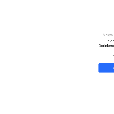
Makyaj 
Son
Derinleme