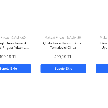
Fırçası & Aplikatör
Makyaj Fırçası & Aplikatör
Makya
jlı Derin Temizlik
Çoklu Fırça Uyumu Sunan
Tüm M
j Fırçası Yıkama
Temizleyici Cihaz
Uyum
Makinesi
499,19 TL
499,19 TL
Sepete Ekle
Sepete Ekle