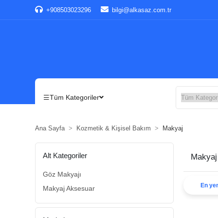
+908503023296
bilgi@alkasaz.com.tr
Tüm Kategoriler
Ana Sayfa
Kozmetik & Kişisel Bakım
Makyaj
Alt Kategoriler
Makyaj
Göz Makyajı
En yen
Makyaj Aksesuar