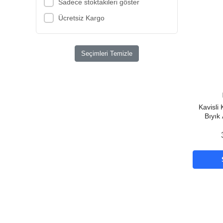
Sadece stoktakileri göster
Ücretsiz Kargo
Seçimleri Temizle
Kavisli 
Bıyık
Makas