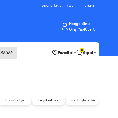
Sipariş Takip
Yardım
İletişim
Hoşgeldiniz
Giriş Yap
|
Üye Ol
0
Favorilerim
Sepetim
MA YAP
En düşük fiyat
En yüksek fiyat
En çok oylananlar