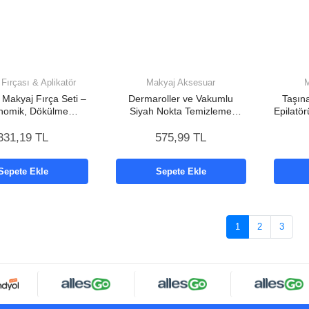
Fırçası & Aplikatör
Makyaj Aksesuar
M
 Makyaj Fırça Seti –
Dermaroller ve Vakumlu
Taşına
nomik, Dökülme
Siyah Nokta Temizleme
Epilatör
yan, Taşınabilir
Cihazı 2’li Cilt Bakım Seti
331,19 TL
575,99 TL
Sepete Ekle
Sepete Ekle
1
2
3