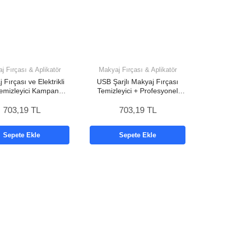
j Fırçası & Aplikatör
Makyaj Fırçası & Aplikatör
 Fırçası ve Elektrikli
USB Şarjlı Makyaj Fırçası
Temizleyici Kampanya
Temizleyici + Profesyonel
Paketi
Fırça Seti
703,19 TL
703,19 TL
Sepete Ekle
Sepete Ekle