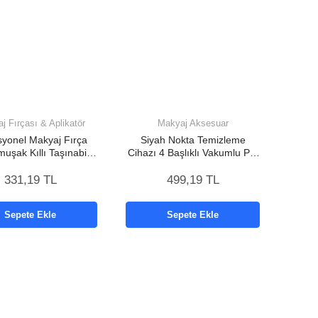
j Fırçası & Aplikatör
Makyaj Aksesuar
syonel Makyaj Fırça
Siyah Nokta Temizleme
muşak Kıllı Taşınabilir
Cihazı 4 Başlıklı Vakumlu Pilli
Çantalı
Ölü Deri Arındırma
331,19 TL
499,19 TL
Sepete Ekle
Sepete Ekle