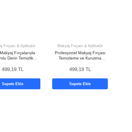
j Fırçası & Aplikatör
Makyaj Fırçası & Aplikatör
akyaj Fırçalarıyla
Profesyonel Makyaj Fırçası
lu Derin Temizlik
Temizleme ve Kurutma
Makinesi
Makinesi
499,19 TL
499,19 TL
Sepete Ekle
Sepete Ekle