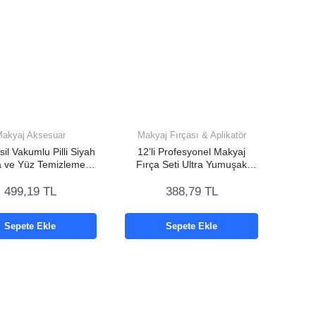
akyaj Aksesuar
Makyaj Fırçası & Aplikatör
il Vakumlu Pilli Siyah
12’li Profesyonel Makyaj
a ve Yüz Temizleme
Fırça Seti Ultra Yumuşak
ihazı 4 Başlıklı
Sentetik Kıllı
499,19 TL
388,79 TL
Sepete Ekle
Sepete Ekle