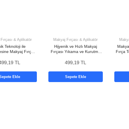
Fırçası & Aplikatör
Makyaj Fırçası & Aplikatör
Makya
ik Teknoloji ile
Hijyenik ve Hızlı Makyaj
Makyaj
sine Makyaj Fırçası
Fırçası Yıkama ve Kurutma
Fırça 
Temizleyici
Cihazı
499,19 TL
499,19 TL
Sepete Ekle
Sepete Ekle