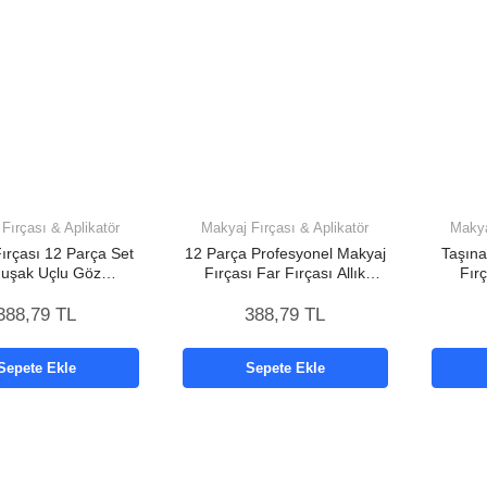
Fırçası & Aplikatör
Makyaj Fırçası & Aplikatör
Makya
ırçası 12 Parça Set
12 Parça Profesyonel Makyaj
Taşınab
uşak Uçlu Göz
Fırçası Far Fırçası Allık
Fır
na Uygun Hafif ve
Fırçası Yumuşak Kıllı
Kurut
ınabilir Çanta
388,79 TL
388,79 TL
Sepete Ekle
Sepete Ekle