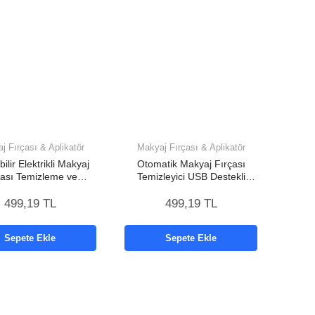
j Fırçası & Aplikatör
Makyaj Fırçası & Aplikatör
ilir Elektrikli Makyaj
Otomatik Makyaj Fırçası
çası Temizleme ve
Temizleyici USB Destekli
ma Cihazı Yeni Nesil
Taşınabilir Cihaz Yeni Nesil
499,19 TL
499,19 TL
Sepete Ekle
Sepete Ekle