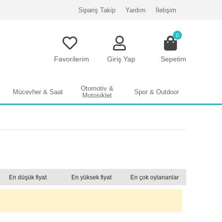
Sipariş Takip
Yardım
İletişim
0
Favorilerim
Giriş Yap
Sepetim
Otomotiv &
Mücevher & Saat
Spor & Outdoor
Motosiklet
En düşük fiyat
En yüksek fiyat
En çok oylananlar