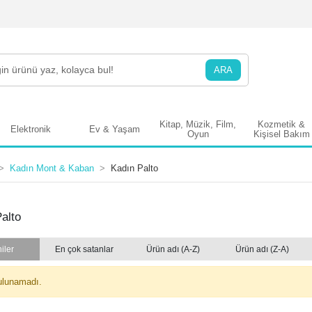
ARA
Kitap, Müzik, Film,
Kozmetik &
Elektronik
Ev & Yaşam
Oyun
Kişisel Bakım
Kadın Mont & Kaban
Kadın Palto
alto
iler
En çok satanlar
Ürün adı (A-Z)
Ürün adı (Z-A)
ulunamadı.