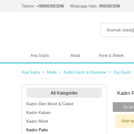
Telefon:
+908503023296
Whatsapp Hattı:
8503023296
Ana Sayfa
Moda
Anne & Bebek
Ana Sayfa
Moda
Kadın Giyim & Aksesuar
Dış Giyim
Alt Kategoriler
Kadın P
Kadın Deri Mont & Ceket
En yen
Kadın Kaban
Kadın Mont
Ürün b
Kadın Palto