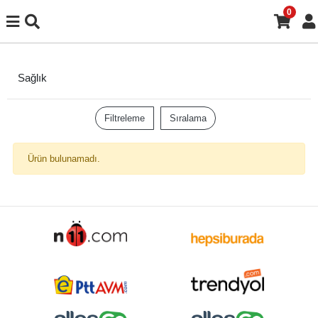
0
Sağlık
Filtreleme
Sıralama
Ürün bulunamadı.