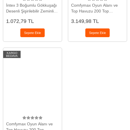
İntex 3 Boğumlu Gökkuşağı
Comfymax Oyun Alanı ve
Desenli Şişirilebilir Zeminli
Top Havuzu 200 Top
Bebek Havuzu 86cm
Gold/Gri/Beyaz/Şeffaf
1.072,79 TL
3.149,98 TL
Sepete Ekle
Sepete Ekle
KARGO
BEDAVA
Comfymax Oyun Alanı ve
Top Havuzu 200 Top