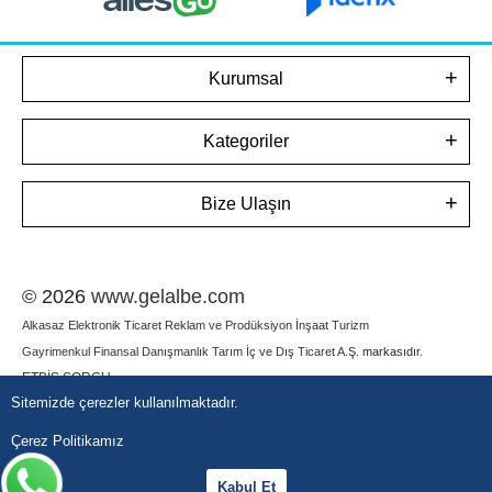
Kurumsal
Kategoriler
Bize Ulaşın
© 2026
www.gelalbe.com
Alkasaz Elektronik Ticaret Reklam ve Prodüksiyon İnşaat Turizm
Gayrimenkul Finansal Danışmanlık Tarım İç ve Dış Ticaret A.Ş.
markasıdır.
ETBİS SORGU
Sitemizde çerezler kullanılmaktadır.
Çerez Politikamız
Kabul Et