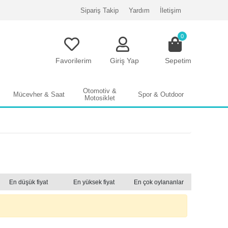
Sipariş Takip
Yardım
İletişim
0
Favorilerim
Giriş Yap
Sepetim
Otomotiv &
Mücevher & Saat
Spor & Outdoor
Motosiklet
En düşük fiyat
En yüksek fiyat
En çok oylananlar