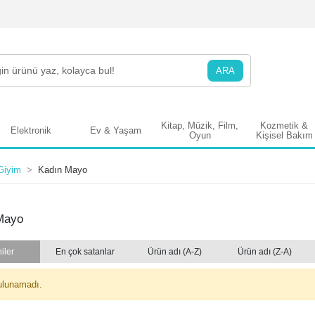
ARA
Kitap, Müzik, Film,
Kozmetik &
Elektronik
Ev & Yaşam
Oyun
Kişisel Bakım
Giyim
Kadın Mayo
Mayo
iler
En çok satanlar
Ürün adı (A-Z)
Ürün adı (Z-A)
ulunamadı.