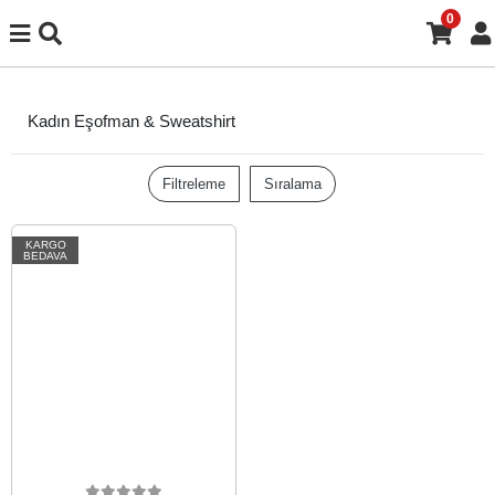
0
Kadın Eşofman & Sweatshirt
Filtreleme
Sıralama
KARGO
BEDAVA