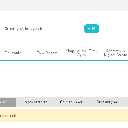
ARA
Kitap, Müzik, Film,
Kozmetik &
Elektronik
Ev & Yaşam
Oyun
Kişisel Bakım
iler
En çok satanlar
Ürün adı (A-Z)
Ürün adı (Z-A)
ulunamadı.