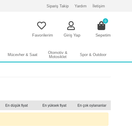
Sipariş Takip
Yardım
İletişim
0
Favorilerim
Giriş Yap
Sepetim
Otomotiv &
Mücevher & Saat
Spor & Outdoor
Motosiklet
En düşük fiyat
En yüksek fiyat
En çok oylananlar