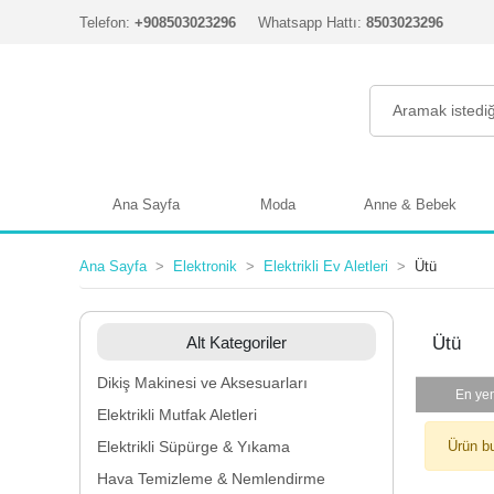
Telefon:
+908503023296
Whatsapp Hattı:
8503023296
Ana Sayfa
Moda
Anne & Bebek
Ana Sayfa
Elektronik
Elektrikli Ev Aletleri
Ütü
Alt Kategoriler
Ütü
Dikiş Makinesi ve Aksesuarları
En yen
Elektrikli Mutfak Aletleri
Elektrikli Süpürge & Yıkama
Ürün b
Hava Temizleme & Nemlendirme