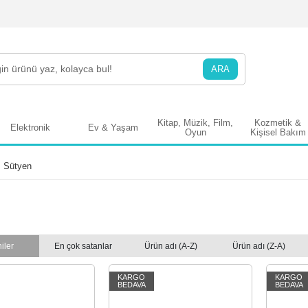
ARA
Kitap, Müzik, Film,
Kozmetik &
Elektronik
Ev & Yaşam
Oyun
Kişisel Bakım
Sütyen
iler
En çok satanlar
Ürün adı (A-Z)
Ürün adı (Z-A)
KARGO
KARGO
BEDAVA
BEDAVA