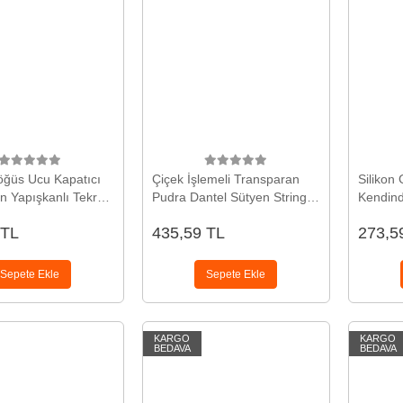
öğüs Ucu Kapatıcı
Çiçek İşlemeli Transparan
Silikon
n Yapışkanlı Tekrar
Pudra Dantel Sütyen String
Kendind
lir
Seti TM1417
Kullanıla
 TL
435,59 TL
273,5
Sepete Ekle
Sepete Ekle
KARGO
KARGO
BEDAVA
BEDAVA