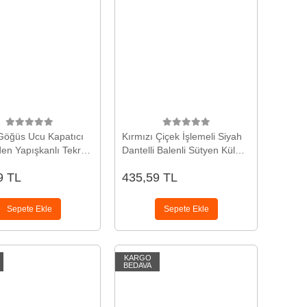
 Göğüs Ucu Kapatıcı
Kırmızı Çiçek İşlemeli Siyah
en Yapışkanlı Tekrar
Dantelli Balenli Sütyen Külot
bilir
Takımı TM1415
9 TL
435,59 TL
Sepete Ekle
Sepete Ekle
KARGO
BEDAVA