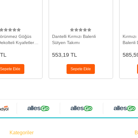
Görünmez Göğüs
Dantelli Kırmızı Balenli
Kırmızı
ekolteli Kıyafetler
Sütyen Takımı
Balenli 
ekleyici Bant
Takımı
 TL
553,19 TL
585,5
Sepete Ekle
Sepete Ekle
Kategoriler
B