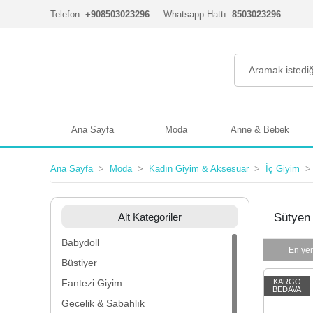
Telefon:
+908503023296
Whatsapp Hattı:
8503023296
Ana Sayfa
Moda
Anne & Bebek
Ana Sayfa
Moda
Kadın Giyim & Aksesuar
İç Giyim
Alt Kategoriler
Sütyen
Babydoll
En yen
Büstiyer
Fantezi Giyim
KARGO
BEDAVA
Gecelik & Sabahlık