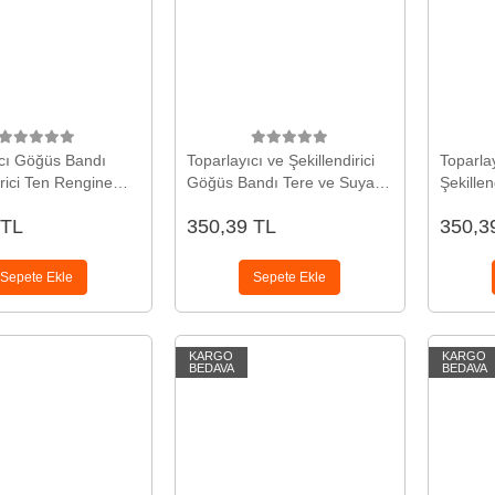
ıcı Göğüs Bandı
Toparlayıcı ve Şekillendirici
Toparla
irici Ten Rengine
Göğüs Bandı Tere ve Suya
Şekillen
nek Hassas Ciltlere
Dayanıklı Hassas Ciltlere
Uygun E
 TL
350,39 TL
350,3
Uygun
Uygun
Sepete Ekle
Sepete Ekle
KARGO
KARGO
BEDAVA
BEDAVA