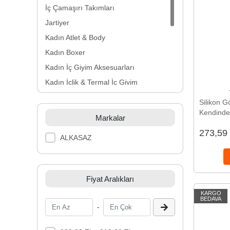
İç Çamaşırı Takımları
Jartiyer
Kadın Atlet & Body
Kadın Boxer
Kadın İç Giyim Aksesuarları
Kadın İçlik & Termal İç Giyim
Kadın Korse
Silikon G
Kadın Külot
Kendinde
Markalar
Kullanılabi
Kadın Pijama
273,59
ALKASAZ
Kombinezon
String
Sütyen
Fiyat Aralıkları
KARGO
BEDAVA
-