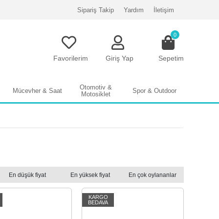
Sipariş Takip
Yardım
İletişim
0
Favorilerim
Giriş Yap
Sepetim
Otomotiv &
Mücevher & Saat
Spor & Outdoor
Motosiklet
En düşük fiyat
En yüksek fiyat
En çok oylananlar
KARGO
BEDAVA