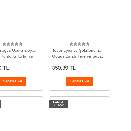
 Göğüs Ucu Gizleyici
Toparlayıcı ve Şekillendirici
 Konforlu Kullanım
Göğüs Bandı Tere ve Suya
Dayanıklı Hassas Ciltlere
9 TL
350,39 TL
Uygun
Sepete Ekle
Sepete Ekle
KARGO
BEDAVA