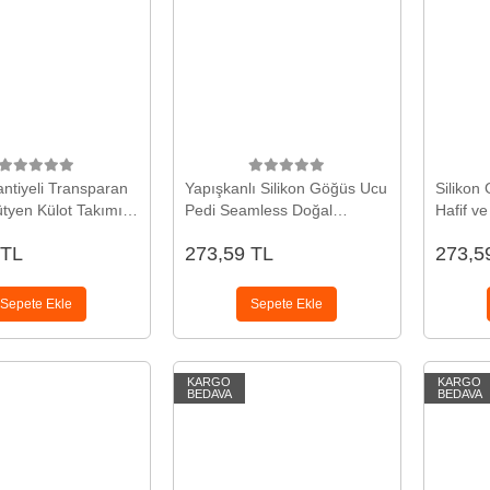
ntiyeli Transparan
Yapışkanlı Silikon Göğüs Ucu
Silikon
ütyen Külot Takımı
Pedi Seamless Doğal
Hafif ve
Görünüm
 TL
273,59 TL
273,5
Sepete Ekle
Sepete Ekle
KARGO
KARGO
BEDAVA
BEDAVA