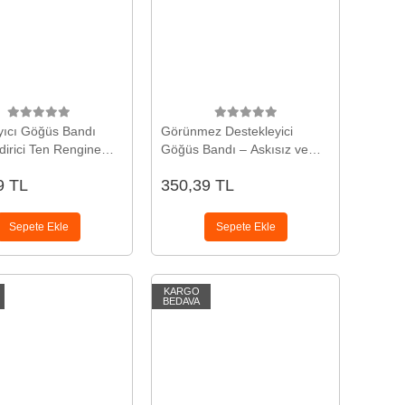
yıcı Göğüs Bandı
Görünmez Destekleyici
dirici Ten Rengine
Göğüs Bandı – Askısız ve
snek Hassas Ciltlere
Sırtı Açık Kıyafetler İçin
9 TL
350,39 TL
Sepete Ekle
Sepete Ekle
KARGO
BEDAVA