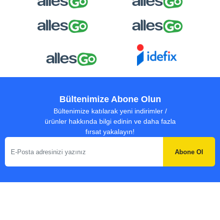
Bültenimize Abone Olun
Bültenimize katılarak yeni indirimler /
ürünler hakkında bilgi edinin ve daha fazla
fırsat yakalayın!
Abone Ol