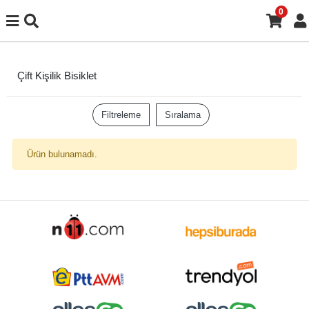
0
Çift Kişilik Bisiklet
Filtreleme
Sıralama
Ürün bulunamadı.