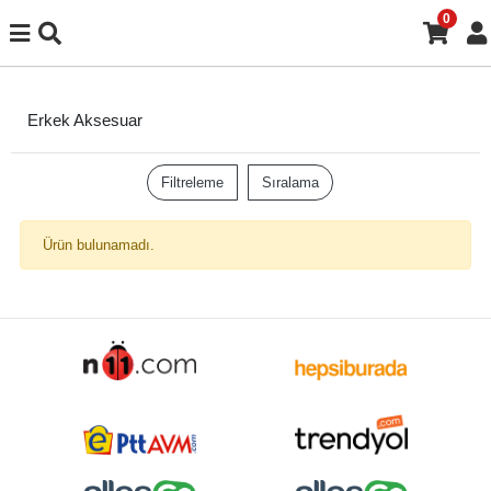
0
Erkek Aksesuar
Filtreleme
Sıralama
Ürün bulunamadı.