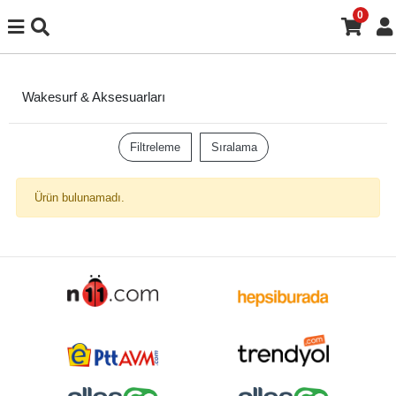
0
Wakesurf & Aksesuarları
Filtreleme
Sıralama
Ürün bulunamadı.