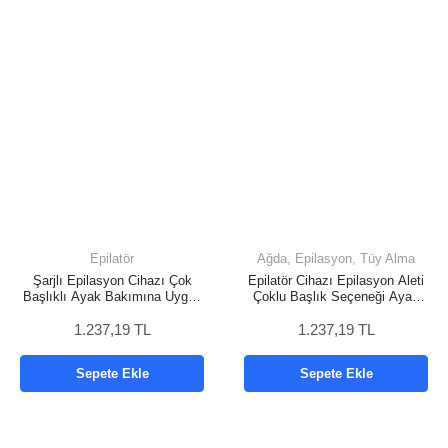
Epilatör
Ağda, Epilasyon, Tüy Alma
Şarjlı Epilasyon Cihazı Çok
Epilatör Cihazı Epilasyon Aleti
Başlıklı Ayak Bakımına Uygun
Çoklu Başlık Seçeneği Ayak
Epilatör Aleti
Törpüsü
1.237,19 TL
1.237,19 TL
Sepete Ekle
Sepete Ekle