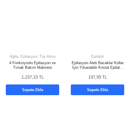
Ağda, Epilasyon, Tüy Alma
Epilatör
4 Fonksiyonlu Epilasyon ve
Epilasyon Aleti Bacaklar Kollar
Tırnak Bakım Makinesi
İçin Yıkanabilir Kristal Epilatör
Tüy Silgi
1.237,19 TL
197,99 TL
Sepete Ekle
Sepete Ekle