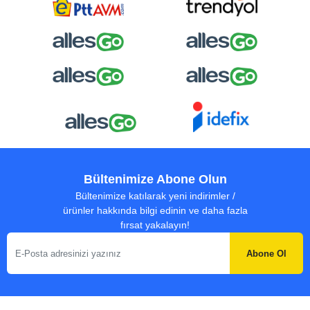
Bültenimize Abone Olun
Bültenimize katılarak yeni indirimler /
ürünler hakkında bilgi edinin ve daha fazla
fırsat yakalayın!
Abone Ol