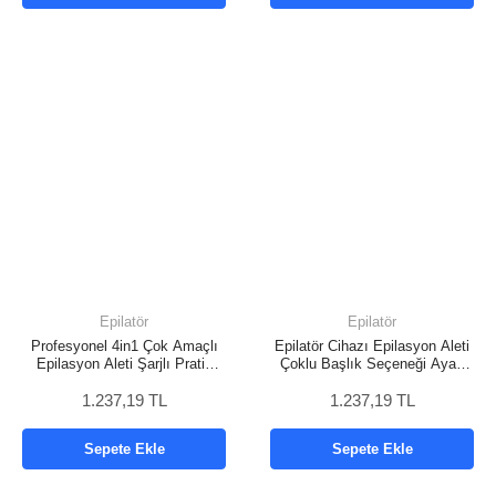
Epilatör
Epilatör
Profesyonel 4in1 Çok Amaçlı
Epilatör Cihazı Epilasyon Aleti
Epilasyon Aleti Şarjlı Pratik
Çoklu Başlık Seçeneği Ayak
Taşınabilir
Törpüsü
1.237,19 TL
1.237,19 TL
Sepete Ekle
Sepete Ekle