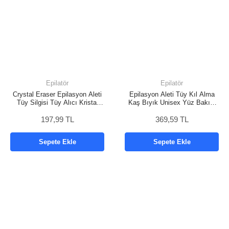
Epilatör
Epilatör
Crystal Eraser Epilasyon Aleti
Epilasyon Aleti Tüy Kıl Alma
Tüy Silgisi Tüy Alıcı Kristal
Kaş Bıyık Unisex Yüz Bakım
Epilatör Ağda
Tıraş Aleti
197,99 TL
369,59 TL
Sepete Ekle
Sepete Ekle