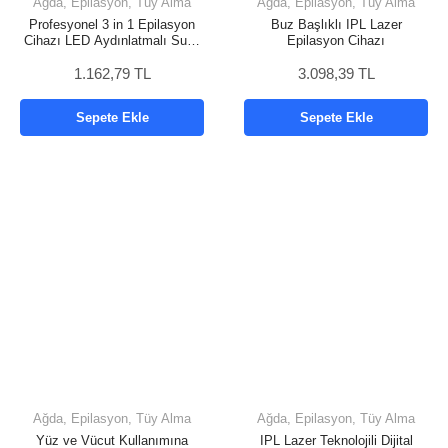
Ağda, Epilasyon, Tüy Alma
Ağda, Epilasyon, Tüy Alma
Profesyonel 3 in 1 Epilasyon
Buz Başlıklı IPL Lazer
Cihazı LED Aydınlatmalı Suya
Epilasyon Cihazı
Dayanıklı Şarjlı VGR Epilatör
1.162,79 TL
Yeni Nesil
3.098,39 TL
Sepete Ekle
Sepete Ekle
Ağda, Epilasyon, Tüy Alma
Ağda, Epilasyon, Tüy Alma
Yüz ve Vücut Kullanımına
IPL Lazer Teknolojili Dijital