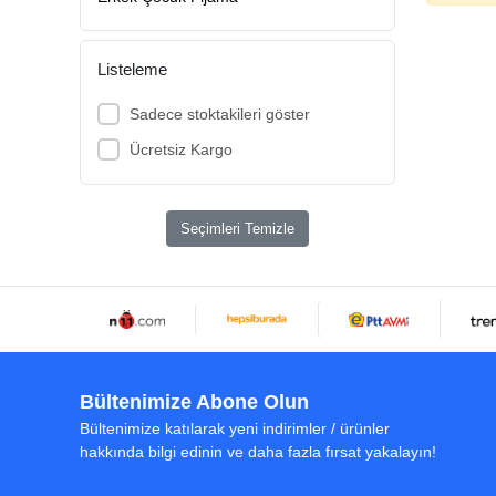
Listeleme
Sadece stoktakileri göster
Ücretsiz Kargo
Seçimleri Temizle
Bültenimize Abone Olun
Bültenimize katılarak yeni indirimler / ürünler
hakkında bilgi edinin ve daha fazla fırsat yakalayın!