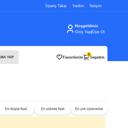
Sipariş Takip
Yardım
İletişim
Hoşgeldiniz
Giriş Yap
|
Üye Ol
0
Favorilerim
Sepetim
MA YAP
En düşük fiyat
En yüksek fiyat
En çok oylananlar