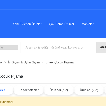
Yeni Eklenen Ürünler
Çok Satan Ürünler
Markalar
ARA
uk
İç Giyim & Uyku Giyim
Erkek Çocuk Pijama
Çocuk Pijama
iler
En çok satanlar
Ürün adı (A-Z)
Ürün adı (Z-A)
ulunamadı.