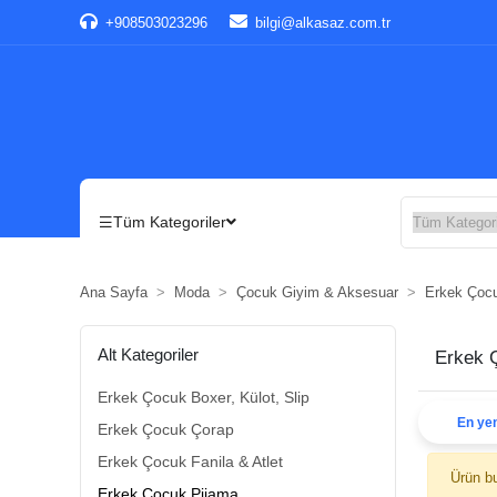
+908503023296
bilgi@alkasaz.com.tr
Tüm Kategoriler
Ana Sayfa
Moda
Çocuk Giyim & Aksesuar
Erkek Çoc
Alt Kategoriler
Erkek 
Erkek Çocuk Boxer, Külot, Slip
En yen
Erkek Çocuk Çorap
Erkek Çocuk Fanila & Atlet
Ürün b
Erkek Çocuk Pijama