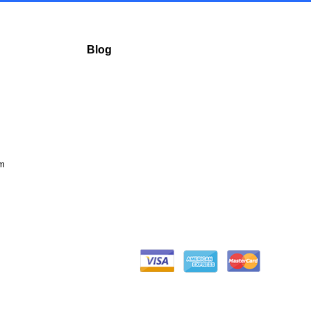
Blog
ım