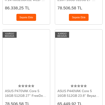
198415741417
FreeDos Siyah
86.338,25 TL
78.506,58 TL
Sepete Ekle
Sepete Ekle
KARGO
KARGO
BEDAVA
BEDAVA
ASUS P470VAK Core 5
ASUS P440VAK Core 5
16GB 512GB 27'' FreeDos
16GB 512GB 23.8'' Beyaz
Beyaz
FreeDos
78.506,58 TL
65.449,92 TL