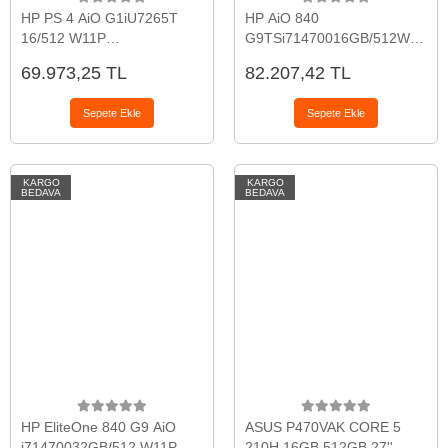
HP PS 4 AiO G1iU7265T
HP AiO 840
16/512 W11P
G9TSi71470016GB/512W11P
199896477406
199764552761
69.973,25 TL
82.207,42 TL
Sepete Ekle
Sepete Ekle
KARGO
KARGO
BEDAVA
BEDAVA
HP EliteOne 840 G9 AiO
ASUS P470VAK CORE 5
i71470032GB/512 W11P
210H 16GB 512GB 27''