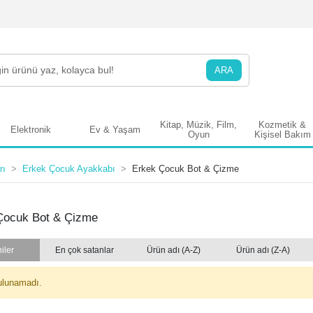
ARA
Kitap, Müzik, Film,
Kozmetik &
Elektronik
Ev & Yaşam
Oyun
Kişisel Bakım
rı
Erkek Çocuk Ayakkabı
Erkek Çocuk Bot & Çizme
Çocuk Bot & Çizme
iler
En çok satanlar
Ürün adı (A-Z)
Ürün adı (Z-A)
ulunamadı.