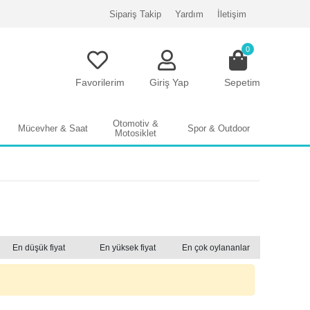
Sipariş Takip
Yardım
İletişim
0
Favorilerim
Giriş Yap
Sepetim
Otomotiv &
Mücevher & Saat
Spor & Outdoor
Motosiklet
En düşük fiyat
En yüksek fiyat
En çok oylananlar