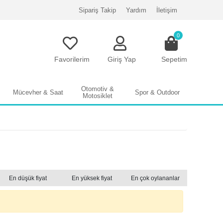
Sipariş Takip
Yardım
İletişim
0
Favorilerim
Giriş Yap
Sepetim
Otomotiv &
Mücevher & Saat
Spor & Outdoor
Motosiklet
En düşük fiyat
En yüksek fiyat
En çok oylananlar