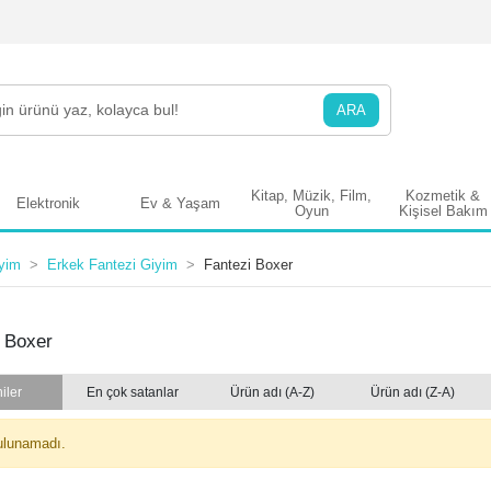
ARA
Kitap, Müzik, Film,
Kozmetik &
Elektronik
Ev & Yaşam
Oyun
Kişisel Bakım
iyim
Erkek Fantezi Giyim
Fantezi Boxer
 Boxer
iler
En çok satanlar
Ürün adı (A-Z)
Ürün adı (Z-A)
ulunamadı.