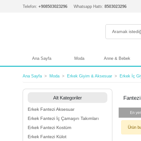
Telefon:
+908503023296
Whatsapp Hattı:
8503023296
Ana Sayfa
Moda
Anne & Bebek
Ana Sayfa
Moda
Erkek Giyim & Aksesuar
Erkek İç G
Alt Kategoriler
Fantezi
Erkek Fantezi Aksesuar
En yen
Erkek Fantezi İç Çamaşırı Takımları
Erkek Fantezi Kostüm
Ürün b
Erkek Fantezi Külot