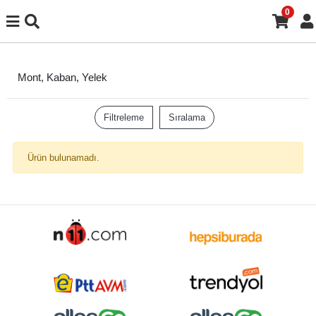
0
Mont, Kaban, Yelek
Filtreleme
Sıralama
Ürün bulunamadı.