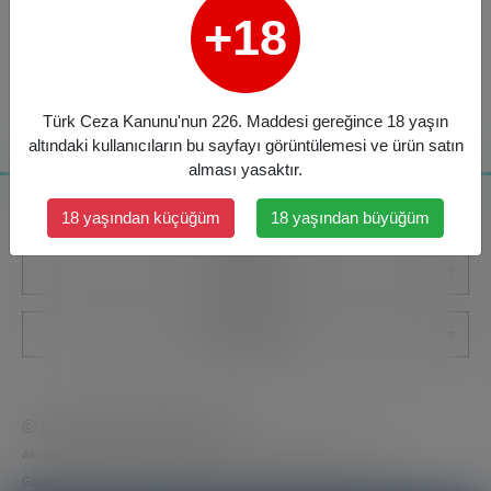
+18
Türk Ceza Kanunu'nun 226. Maddesi gereğince 18 yaşın
altındaki kullanıcıların bu sayfayı görüntülemesi ve ürün satın
alması yasaktır.
Kurumsal
18 yaşından küçüğüm
18 yaşından büyüğüm
Kategoriler
Bize Ulaşın
© 2026
www.gelalbe.com
Alkasaz Elektronik Ticaret Reklam ve Prodüksiyon İnşaat Turizm
Gayrimenkul Finansal Danışmanlık Tarım İç ve Dış Ticaret A.Ş.
markasıdır.