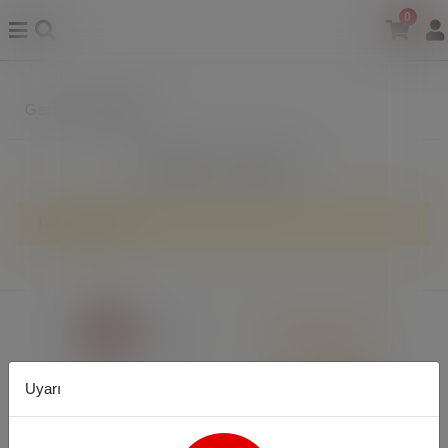
0
Gecelik & Sabahlık
Filtreleme
Sıralama
Ürün bulunamadı.
Uyarı