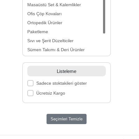
Masaüstü Set & Kalemlikler
Ofis Çöp Kovaları
Ortopedik Ürünler
Paketleme
Sıvı ve Şerit Düzelticiler
Sümen Takımı & Deri Ürünler
Yaka Kartı ve Aksesuarları
Zımba, Zımba Teli, Sökücüler
Listeleme
Sadece stoktakileri göster
Ücretsiz Kargo
Seçimleri Temizle