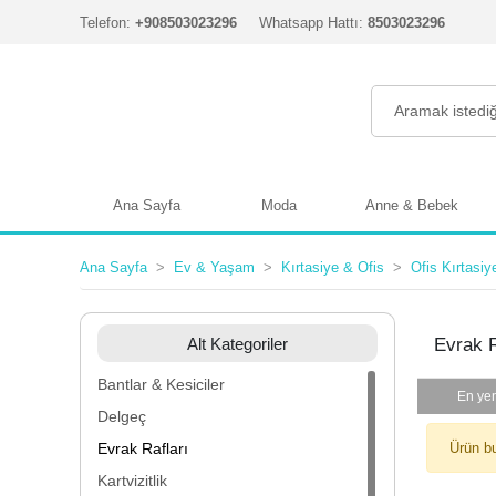
Telefon:
+908503023296
Whatsapp Hattı:
8503023296
Ana Sayfa
Moda
Anne & Bebek
Ana Sayfa
Ev & Yaşam
Kırtasiye & Ofis
Ofis Kırtasiy
Alt Kategoriler
Evrak R
Bantlar & Kesiciler
En yen
Delgeç
Evrak Rafları
Ürün b
Kartvizitlik