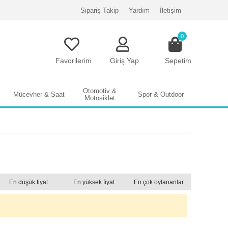
Sipariş Takip
Yardım
İletişim
0
Favorilerim
Giriş Yap
Sepetim
Otomotiv &
Mücevher & Saat
Spor & Outdoor
Motosiklet
En düşük fiyat
En yüksek fiyat
En çok oylananlar