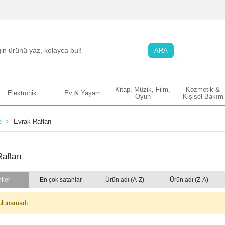
ARA
Kitap, Müzik, Film,
Kozmetik &
Elektronik
Ev & Yaşam
Oyun
Kişisel Bakım
e
Evrak Rafları
afları
iler
En çok satanlar
Ürün adı (A-Z)
Ürün adı (Z-A)
ulunamadı.