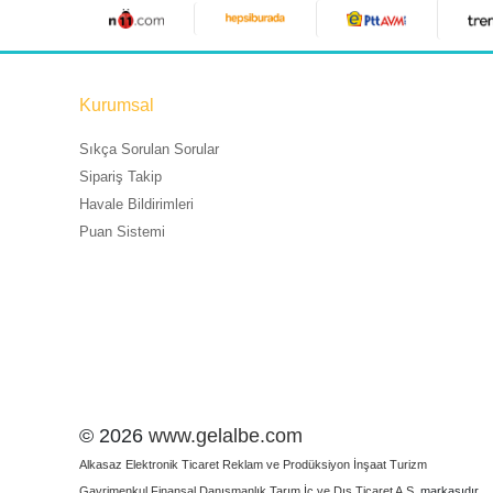
Kurumsal
Sıkça Sorulan Sorular
Sipariş Takip
Havale Bildirimleri
Puan Sistemi
© 2026
www.gelalbe.com
Alkasaz Elektronik Ticaret Reklam ve Prodüksiyon İnşaat Turizm
Gayrimenkul Finansal Danışmanlık Tarım İç ve Dış Ticaret A.Ş.
markasıdır.