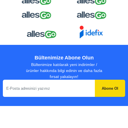
Bültenimize Abone Olun
Bültenimize katılarak yeni indirimler /
ürünler hakkında bilgi edinin ve daha fazla
fırsat yakalayın!
Abone Ol