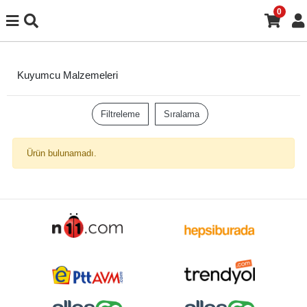
0
Kuyumcu Malzemeleri
Filtreleme
Sıralama
Ürün bulunamadı.