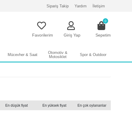
Sipariş Takip
Yardım
İletişim
0
Favorilerim
Giriş Yap
Sepetim
Otomotiv &
Mücevher & Saat
Spor & Outdoor
Motosiklet
En düşük fiyat
En yüksek fiyat
En çok oylananlar