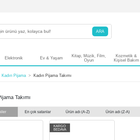
ARA
Kitap, Müzik, Film,
Kozmetik &
Elektronik
Ev & Yaşam
Oyun
Kişisel Bakım
Kadın Pijama
Kadın Pijama Takımı
Pijama Takımı
iler
En çok satanlar
Ürün adı (A-Z)
Ürün adı (Z-A)
KARGO
BEDAVA