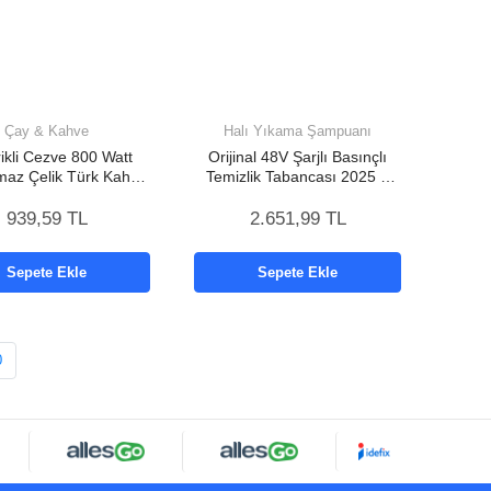
Çay & Kahve
Halı Yıkama Şampuanı
rikli Cezve 800 Watt
Orijinal 48V Şarjlı Basınçlı
maz Çelik Türk Kahve
Temizlik Tabancası 2025 A
Makinesi Saplı
Kalite Seri
939,59 TL
2.651,99 TL
Sepete Ekle
Sepete Ekle
0