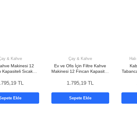
Çay & Kahve
Çay & Kahve
Hal
 Kahve Makinesi 12
Ev ve Ofis İçin Filtre Kahve
Kab
 Kapasiteli Sıcak
Makinesi 12 Fincan Kapasiteli
Tabanca
tma Özellikli
Kahve Makinesi
Bahç
.795,19 TL
1.795,19 TL
Sepete Ekle
Sepete Ekle