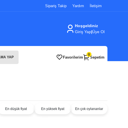
Sipariş Takip
Yardım
İletişim
Hoşgeldiniz
Giriş Yap
|
Üye Ol
0
Favorilerim
Sepetim
MA YAP
En düşük fiyat
En yüksek fiyat
En çok oylananlar