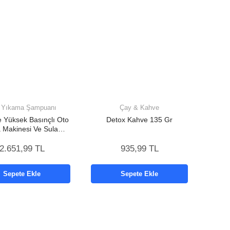
ı Yıkama Şampuanı
Çay & Kahve
Ve Yüksek Basınçlı Oto
Detox Kahve 135 Gr
 Makinesi Ve Sulama
cası Bahçe Yıkama
Makinesi
2.651,99 TL
935,99 TL
Sepete Ekle
Sepete Ekle