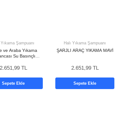
ı Yıkama Şampuanı
Halı Yıkama Şampuanı
e ve Araba Yıkama
ŞARJLI ARAÇ YIKAMA MAVİ
ncası Su Basınçlı
 Bataryalı Oto Yıkama
2.651,99 TL
2.651,99 TL
Sepete Ekle
Sepete Ekle