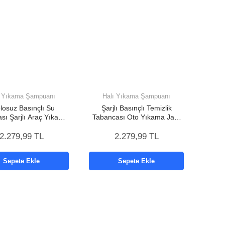
ı Yıkama Şampuanı
Halı Yıkama Şampuanı
losuz Basınçlı Su
Şarjlı Basınçlı Temizlik
sı Şarjlı Araç Yıkama
Tabancası Oto Yıkama Jant
e Sulama Makinesi
Cam Bahçe Temizleyici
2.279,99 TL
2.279,99 TL
Sepete Ekle
Sepete Ekle