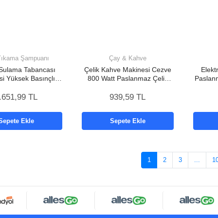
Yıkama Şampuanı
Çay & Kahve
Sulama Tabancası
Çelik Kahve Makinesi Cezve
Elekt
si Yüksek Basınçlı
800 Watt Paslanmaz Çelik
Paslan
 Yıkama Makinesi
Türk Kahvesi Makinesi
.651,99 TL
939,59 TL
Sepete Ekle
Sepete Ekle
1
2
3
...
1