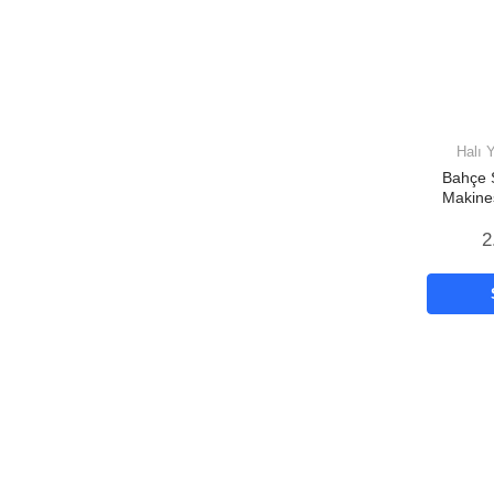
Halı 
Bahçe 
Makine
Akülü
2