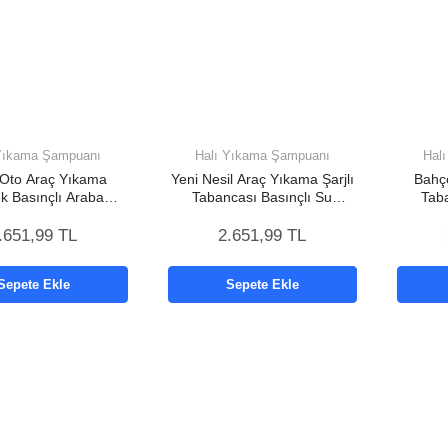
Yıkama Şampuanı
Halı Yıkama Şampuanı
Hal
 Oto Araç Yıkama
Yeni Nesil Araç Yıkama Şarjlı
Bahç
k Basınçlı Araba
Tabancası Basınçlı Su
Taba
a Makinesi Şarjlı
Hazneli
Hazneli
.651,99 TL
2.651,99 TL
Sepete Ekle
Sepete Ekle