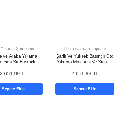
ı Yıkama Şampuanı
Halı Yıkama Şampuanı
e ve Araba Yıkama
Şarjlı Ve Yüksek Basınçlı Oto
ncası Su Basınçlı
Yıkama Makinesi Ve Sulama
 Bataryalı Oto Yıkama
Tabancası Bahçe Yıkama
Makinesi
2.651,99 TL
2.651,99 TL
Sepete Ekle
Sepete Ekle