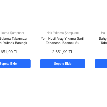
Yıkama Şampuanı
Halı Yıkama Şampuanı
Hal
Sulama Tabancası
Yeni Nesil Araç Yıkama Şarjlı
Bahç
si Yüksek Basınçlı
Tabancası Basınçlı Su
Taba
 Yıkama Makinesi
Hazneli
Hazneli
.651,99 TL
2.651,99 TL
Sepete Ekle
Sepete Ekle