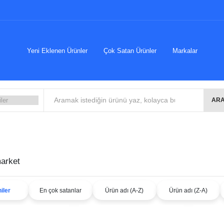
Yeni Eklenen Ürünler
Çok Satan Ürünler
Markalar
ARA
arket
iler
En çok satanlar
Ürün adı (A-Z)
Ürün adı (Z-A)