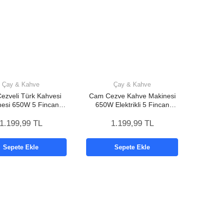
Çay & Kahve
Çay & Kahve
ezveli Türk Kahvesi
Cam Cezve Kahve Makinesi
nesi 650W 5 Fincan
650W Elektrikli 5 Fincan
teli Elektrikli Kahve
Kapasiteli Türk Kahvesi
Makinesi
Makinesi
1.199,99 TL
1.199,99 TL
Sepete Ekle
Sepete Ekle