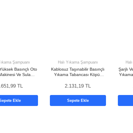
Yıkama Şampuanı
Halı Yıkama Şampuanı
Hal
 Yüksek Basınçlı Oto
Kablosuz Taşınabilir Basınçlı
Şarjlı 
Makinesi Ve Sulama
Yıkama Tabancası Köpük
Yıkama
ası Bahçe Yıkama
Şişeli
Taban
Makinesi
.651,99 TL
2.131,19 TL
Sepete Ekle
Sepete Ekle