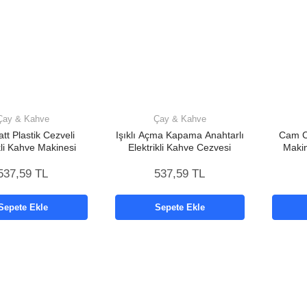
Çay & Kahve
Çay & Kahve
tt Plastik Cezveli
Işıklı Açma Kapama Anahtarlı
Cam C
kli Kahve Makinesi
Elektrikli Kahve Cezvesi
Maki
Kapasi
537,59 TL
537,59 TL
Sepete Ekle
Sepete Ekle