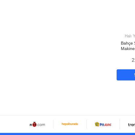
Halı 
Bahçe 
Makine
Akülü
2