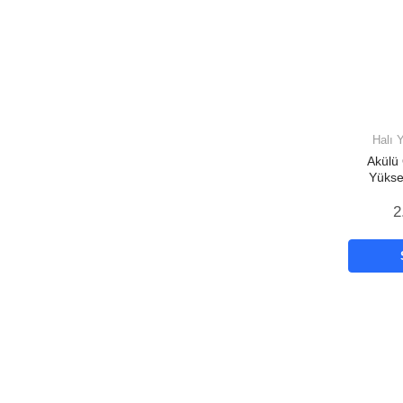
Halı 
Akülü
Yükse
Yıkam
2