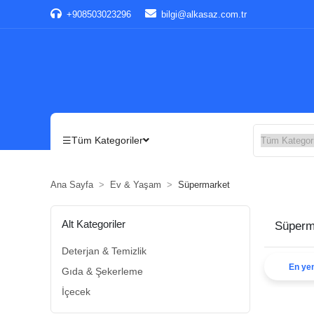
+908503023296
bilgi@alkasaz.com.tr
Tüm Kategoriler
Ana Sayfa
Ev & Yaşam
Süpermarket
Alt Kategoriler
Süperm
Deterjan & Temizlik
En yen
Gıda & Şekerleme
İçecek