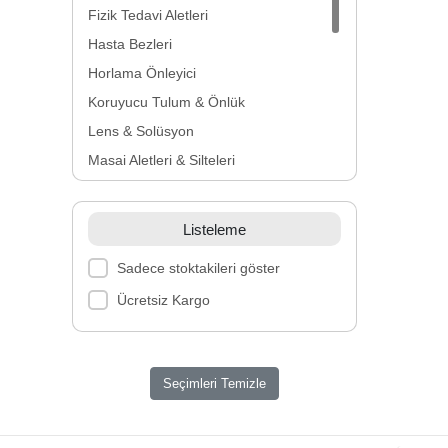
Fizik Tedavi Aletleri
Hasta Bezleri
Horlama Önleyici
Koruyucu Tulum & Önlük
Lens & Solüsyon
Masaj Aletleri & Şilteleri
Medikal Maske
Nebulizatör
Listeleme
Sigara Bırakma Ürünleri
Sadece stoktakileri göster
Solunum Cihazları
Ücretsiz Kargo
Sterilizasyon Makinesi
Tek Kullanımlık Ürünler
Yatak Ürünleri
Seçimleri Temizle
Yıkanabilir Maske