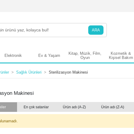
ARA
Kitap, Müzik, Film,
Kozmetik &
Elektronik
Ev & Yaşam
Oyun
Kişisel Bakım
ünler
Sağlık Ürünleri
Sterilizasyon Makinesi
zasyon Makinesi
iler
En çok satanlar
Ürün adı (A-Z)
Ürün adı (Z-A)
ulunamadı.