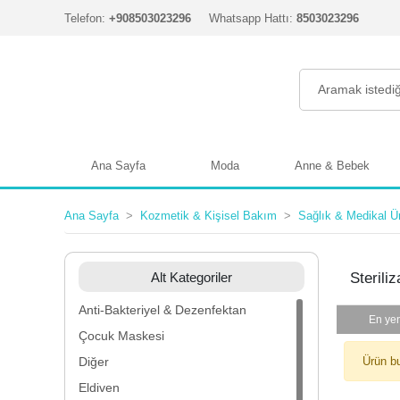
Telefon:
+908503023296
Whatsapp Hattı:
8503023296
Ana Sayfa
Moda
Anne & Bebek
Ana Sayfa
Kozmetik & Kişisel Bakım
Sağlık & Medikal Ür
Alt Kategoriler
Sterili
Anti-Bakteriyel & Dezenfektan
En yen
Çocuk Maskesi
Diğer
Ürün b
Eldiven