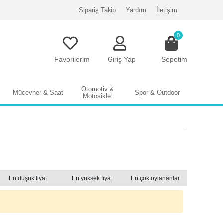
Sipariş Takip
Yardım
İletişim
0
Favorilerim
Giriş Yap
Sepetim
Otomotiv &
Mücevher & Saat
Spor & Outdoor
Motosiklet
En düşük fiyat
En yüksek fiyat
En çok oylananlar