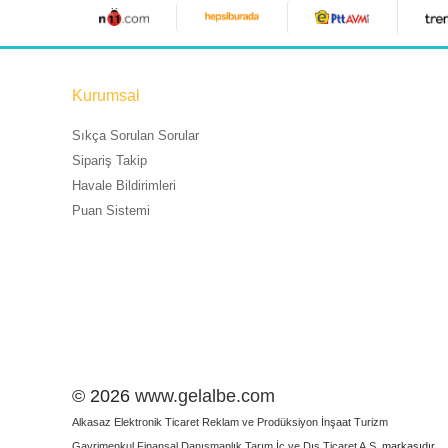
Kurumsal
Sıkça Sorulan Sorular
Sipariş Takip
Havale Bildirimleri
Puan Sistemi
© 2026
www.gelalbe.com
Alkasaz Elektronik Ticaret Reklam ve Prodüksiyon İnşaat Turizm
Gayrimenkul Finansal Danışmanlık Tarım İç ve Dış Ticaret A.Ş.
markasıdır.