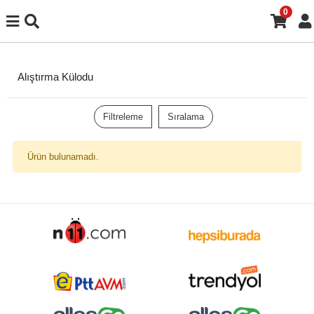
0
Alıştırma Külodu
Filtreleme
Sıralama
Ürün bulunamadı.