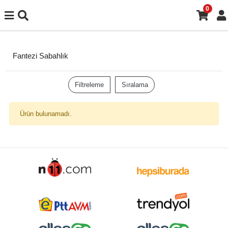
0
Fantezi Sabahlık
Filtreleme
Sıralama
Ürün bulunamadı.