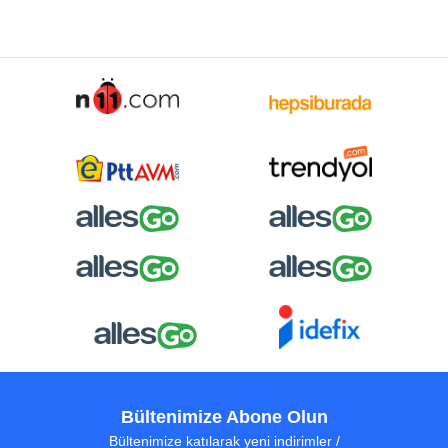
Bültenimize Abone Olun
Bültenimize katılarak yeni indirimler /