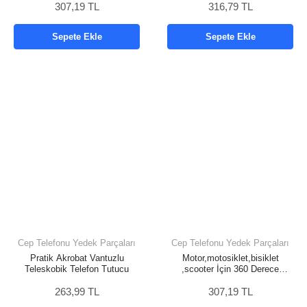
iPad Pro 12.9 Mini Air, Galaxy
307,19 TL
316,79 TL
Tab A A7 S7, Switch, Surface,
4,7-12,9 inch ile uyumlu
Sepete Ekle
Sepete Ekle
Cep Telefonu Yedek Parçaları
Cep Telefonu Yedek Parçaları
Pratik Akrobat Vantuzlu
Motor,motosiklet,bisiklet
Teleskobik Telefon Tutucu
,scooter İçin 360 Derece
Dönebilen Dikiz Aynası
263,99 TL
Versiyonu Telefon Tutucu
307,19 TL
Aparat