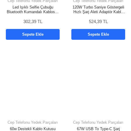
Cep Telefonu Yedek Parçaları
Cep Telefonu Yedek Parçaları
Led Işıklı Selfie Çubuğu
120W Turbo Saniye Göstergeli
Bluetooth Kumandalı Kablosuz
Hızlı Şarj Aleti Adaptör Kablo
Tripot Selfie Monopod Selfie
Set
302,39 TL
Stick
524,39 TL
Sepete Ekle
Sepete Ekle
Cep Telefonu Yedek Parçaları
Cep Telefonu Yedek Parçaları
60w Destekli Kablo Kutusu
67W USB To Type-C Şarj