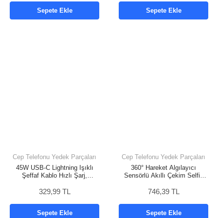
Sepete Ekle
Sepete Ekle
Cep Telefonu Yedek Parçaları
Cep Telefonu Yedek Parçaları
45W USB-C Lightning Işıklı
360° Hareket Algılayıcı
Şeffaf Kablo Hızlı Şarj,
Sensörlü Akıllı Çekim Selfie
Dayanıklı Tasarım, iPhone ve
Video Takip Tripodu
iPad Uyumlu
329,99 TL
746,39 TL
Sepete Ekle
Sepete Ekle