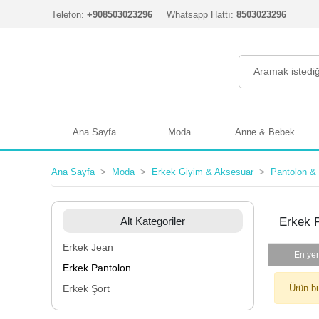
Telefon:
+908503023296
Whatsapp Hattı:
8503023296
Ana Sayfa
Moda
Anne & Bebek
Ana Sayfa
Moda
Erkek Giyim & Aksesuar
Pantolon & 
Alt Kategoriler
Erkek 
Erkek Jean
En yen
Erkek Pantolon
Erkek Şort
Ürün b