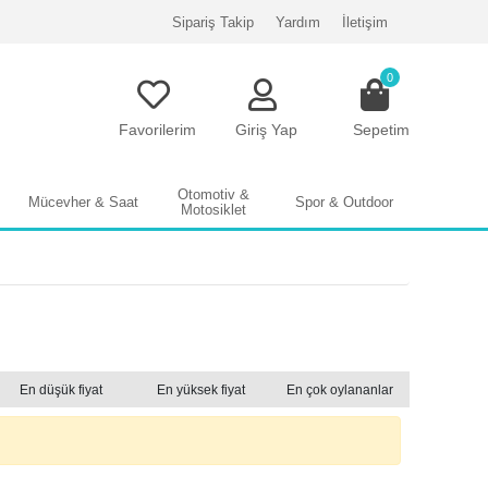
Sipariş Takip
Yardım
İletişim
0
Favorilerim
Giriş Yap
Sepetim
Otomotiv &
Mücevher & Saat
Spor & Outdoor
Motosiklet
En düşük fiyat
En yüksek fiyat
En çok oylananlar