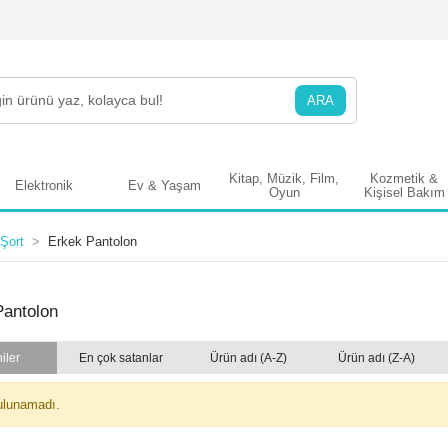
ARA
Kitap, Müzik, Film,
Kozmetik &
Elektronik
Ev & Yaşam
Oyun
Kişisel Bakım
Şort
Erkek Pantolon
Pantolon
iler
En çok satanlar
Ürün adı (A-Z)
Ürün adı (Z-A)
ulunamadı.