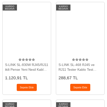
KARGO
KARGO
BEDAVA
BEDAVA
S-LINK SL-830W RJ45/RJ11
S-LINK SL-468 RJ45 ve
ikili Pense Yeni Nesil Kablo
RJ11 Tester Kablo Test
Ucu Konnektör Sıkma
Cihazı(1923)
1.120,91 TL
288,67 TL
Pensesi(1923)
Sepete Ekle
Sepete Ekle
KARGO
KARGO
BEDAVA
BEDAVA