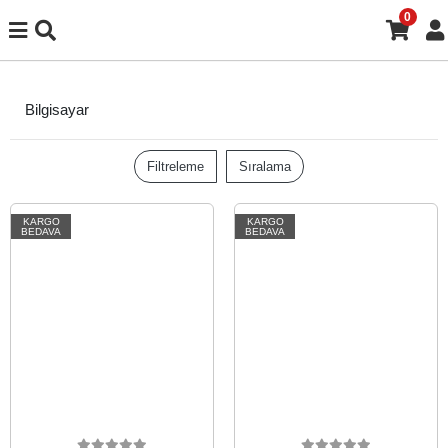
0
Bilgisayar
Filtreleme
Sıralama
KARGO
KARGO
BEDAVA
BEDAVA