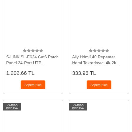
S-LINK SL-F624 Cat6 Patch
Ally Hdmi140 Repeater
Panel 24-Port UTP
Hdmi Tekrarlayıcı 4k-2k
1U(1923)
Adaptör-(5775)
1.202,66 TL
333,96 TL
Sepete Ekle
Sepete Ekle
KARGO
KARGO
BEDAVA
BEDAVA