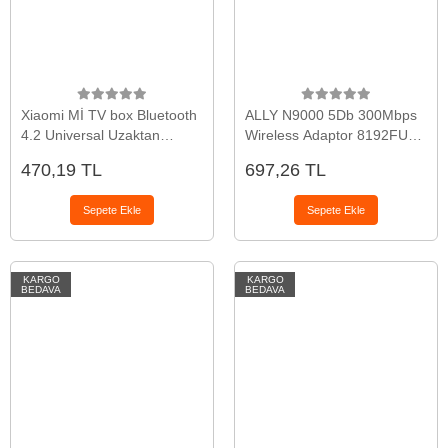
Xiaomi Mİ TV box Bluetooth
ALLY N9000 5Db 300Mbps
4.2 Universal Uzaktan
Wireless Adaptor 8192FU
Kumanda-(5775)
USB Wifi Alıcısı-(5775)
470,19 TL
697,26 TL
Sepete Ekle
Sepete Ekle
KARGO
KARGO
BEDAVA
BEDAVA