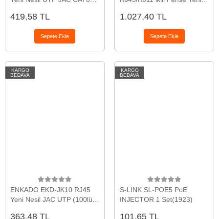
(100lü KUTU)(1923)
Nesil Kablo Ucu Konnektör
419,58 TL
1.027,40 TL
Sıkma Pensesi(1923)
Sepete Ekle
Sepete Ekle
KARGO
KARGO
BEDAVA
BEDAVA
ENKADO EKD-JK10 RJ45
S-LINK SL-POE5 PoE
Yeni Nesil JAC UTP (100lü
INJECTOR 1 Set(1923)
PAKET)(1923)
363,48 TL
101,65 TL