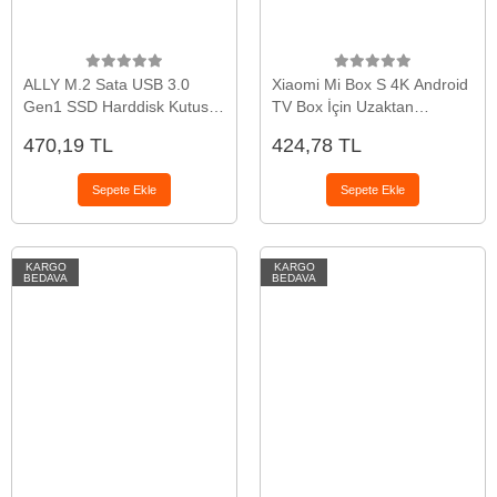
ALLY M.2 Sata USB 3.0
Xiaomi Mi Box S 4K Android
Gen1 SSD Harddisk Kutusu
TV Box İçin Uzaktan
M.2 NGFF- JMS578-(5775)
kumanda-(5775)
470,19 TL
424,78 TL
Sepete Ekle
Sepete Ekle
KARGO
KARGO
BEDAVA
BEDAVA