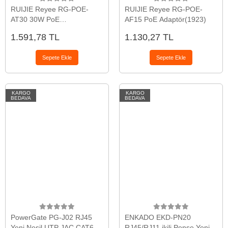
RUIJIE Reyee RG-POE-
RUIJIE Reyee RG-POE-
AT30 30W PoE
AF15 PoE Adaptör(1923)
Adaptör(1923)
1.591,78 TL
1.130,27 TL
Sepete Ekle
Sepete Ekle
KARGO
KARGO
BEDAVA
BEDAVA
PowerGate PG-J02 RJ45
ENKADO EKD-PN20
Yeni Nesil UTP JAC CAT6
RJ45/RJ11 ikili Pense Yeni