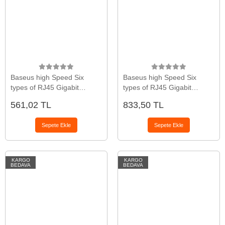
Baseus high Speed Six
Baseus high Speed Six
types of RJ45 Gigabit
types of RJ45 Gigabit
Ethernet kablosu (round
Ethernet kablosu (round
561,02 TL
833,50 TL
cable)10metre-(5775)
cable)15metre-(5775)
Sepete Ekle
Sepete Ekle
KARGO
KARGO
BEDAVA
BEDAVA