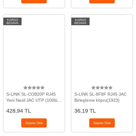
KARGO
KARGO
BEDAVA
BEDAVA
S-LINK SL-COB20P RJ45
S-LINK SL-8F8F RJ45 JAC
Yeni Nesil JAC UTP (100lü
Birleştirme köprü(1923)
PAKET)(1923)
428,94 TL
36,19 TL
Sepete Ekle
Sepete Ekle