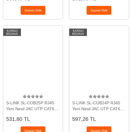
Sepete Ekle
Sepete Ekle
KARGO
KARGO
BEDAVA
BEDAVA
S-LINK SL-COB25P RJ45
S-LINK SL-COB24P RJ45
Yeni Nesil JAC UTP CAT6
Yeni Nesil JAC UTP CAT6
(100lü PAKET)(1923)
Metal (100lü PAKET)(1923)
531,80 TL
597,26 TL
Sepete Ekle
Sepete Ekle