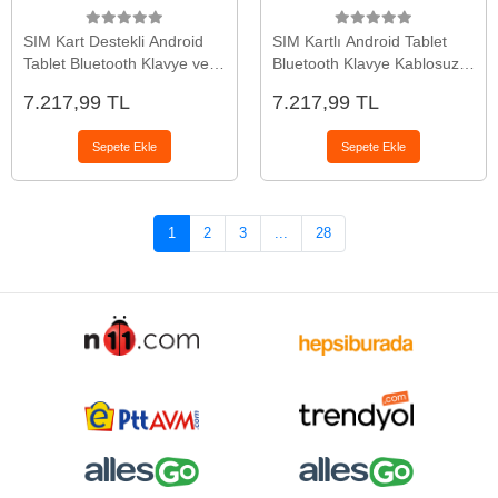
SIM Kart Destekli Android
SIM Kartlı Android Tablet
Tablet Bluetooth Klavye ve
Bluetooth Klavye Kablosuz
Kablosuz Mouse Seti Geniş
Mouse Geniş Ekran ve
7.217,99 TL
7.217,99 TL
Ekran Taşınabilir Tasarım
Taşınabilir Kullanım Seti
Sepete Ekle
Sepete Ekle
1
2
3
...
28