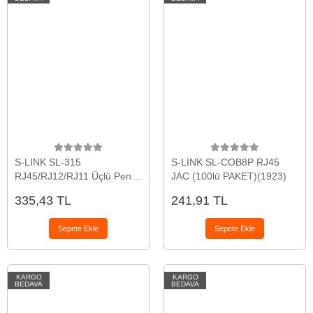
S-LINK SL-315
S-LINK SL-COB8P RJ45
RJ45/RJ12/RJ11 Üçlü Pense
JAC (100lü PAKET)(1923)
Kablo Ucu Konnektör Sıkma
335,43 TL
241,91 TL
Pensesi(1923)
Sepete Ekle
Sepete Ekle
KARGO
KARGO
BEDAVA
BEDAVA