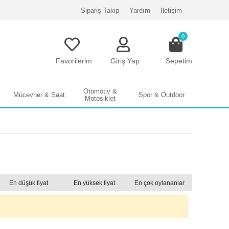
Sipariş Takip
Yardım
İletişim
0
Favorilerim
Giriş Yap
Sepetim
Otomotiv &
Mücevher & Saat
Spor & Outdoor
Motosiklet
En düşük fiyat
En yüksek fiyat
En çok oylananlar