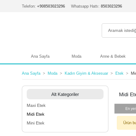
Telefon:
+908503023296
Whatsapp Hattı:
8503023296
Ana Sayfa
Moda
Anne & Bebek
Ana Sayfa
Moda
Kadın Giyim & Aksesuar
Etek
Mi
Alt Kategoriler
Midi Et
Maxi Etek
En yen
Midi Etek
Mini Etek
Ürün b