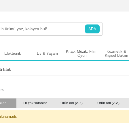
ARA
Kitap, Müzik, Film,
Kozmetik &
Elektronik
Ev & Yaşam
Oyun
Kişisel Bakım
di Etek
ek
iler
En çok satanlar
Ürün adı (A-Z)
Ürün adı (Z-A)
ulunamadı.