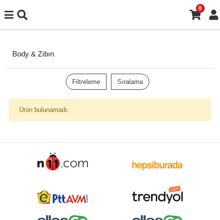
0
Body & Zıbın
Filtreleme
Sıralama
Ürün bulunamadı.