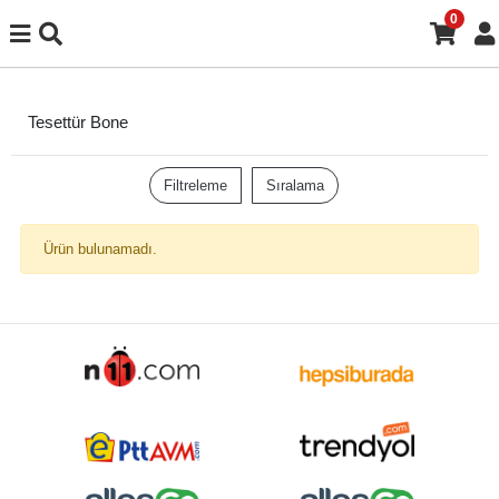
0
Tesettür Bone
Filtreleme
Sıralama
Ürün bulunamadı.