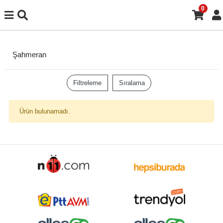
0
Şahmeran
Filtreleme
Sıralama
Ürün bulunamadı.