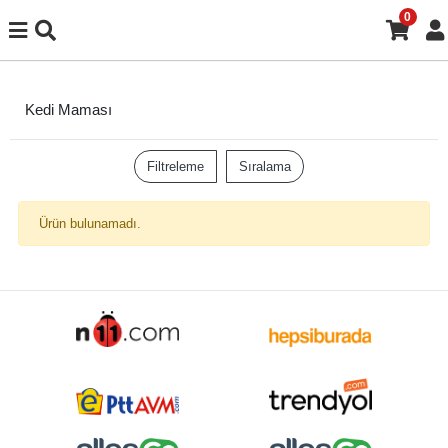
0
Kedi Maması
Filtreleme
Sıralama
Ürün bulunamadı.