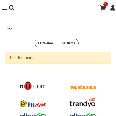
0
Tesbih
Filtreleme
Sıralama
Ürün bulunamadı.