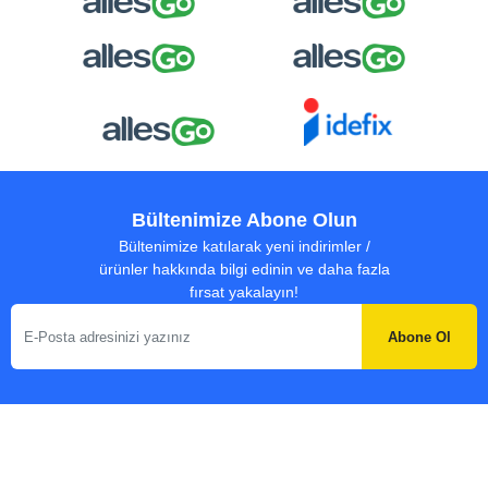
Bültenimize Abone Olun
Bültenimize katılarak yeni indirimler /
ürünler hakkında bilgi edinin ve daha fazla
fırsat yakalayın!
Abone Ol