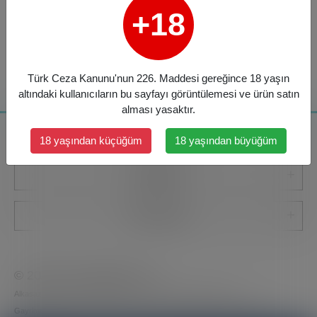
+18
Türk Ceza Kanunu'nun 226. Maddesi gereğince 18 yaşın
altındaki kullanıcıların bu sayfayı görüntülemesi ve ürün satın
alması yasaktır.
Kurumsal
18 yaşından küçüğüm
18 yaşından büyüğüm
Kategoriler
Bize Ulaşın
© 2026
www.gelalbe.com
Alkasaz Elektronik Ticaret Reklam ve Prodüksiyon İnşaat Turizm
Gayrimenkul Finansal Danışmanlık Tarım İç ve Dış Ticaret A.Ş.
markasıdır.