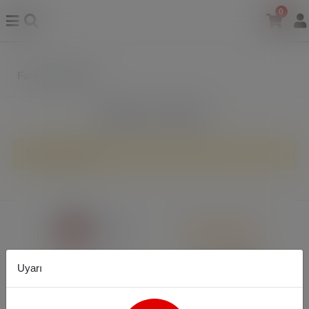
0
Fantezi Aksesuar
Filtreleme
Sıralama
Ürün bulunamadı.
Uyarı