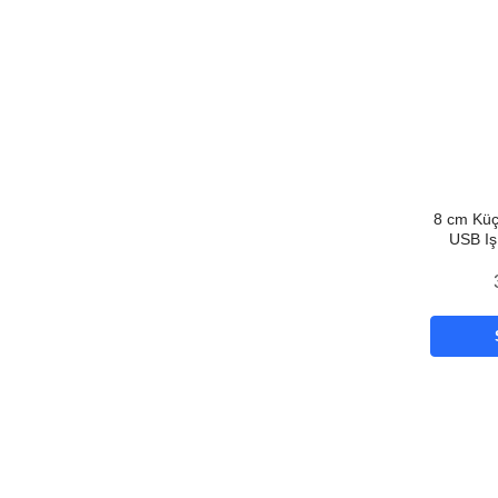
8 cm Kü
USB Iş