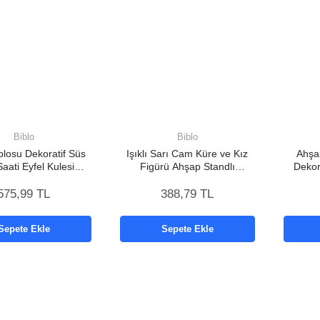
Biblo
Biblo
losu Dekoratif Süs
Işıklı Sarı Cam Küre ve Kız
Ahşap
aati Eyfel Kulesi
Figürü Ahşap Standlı
Dekor
yelik Kum Saati
Dekoratif Lamba
575,99 TL
388,79 TL
Sepete Ekle
Sepete Ekle