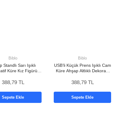
Biblo
Biblo
 Standlı Sarı Işıklı
USB’li Küçük Prens Işıklı Cam
atif Küre Kız Figürü
Küre Ahşap Altlıklı Dekoratif
Tasarım
Lamba
388,79 TL
388,79 TL
Sepete Ekle
Sepete Ekle