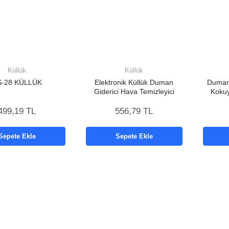
Küllük
Küllük
S-28 KÜLLÜK
Elektronik Küllük Duman
Dumanı
Giderici Hava Temizleyici
Kokuy
Akı
499,19 TL
556,79 TL
Sepete Ekle
Sepete Ekle