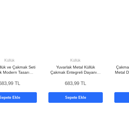
Küllük
Küllük
llük ve Çakmak Seti
Yuvarlak Metal Küllük
Çakmak
ak Modern Tasarım
Çakmak Entegreli Dayanıklı
Metal D
Yeni Nesil
Yapı Yeni Nesil
683,99 TL
683,99 TL
Sepete Ekle
Sepete Ekle