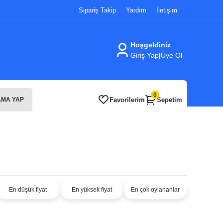
Sipariş Takip
Yardım
İletişim
Hoşgeldiniz
Giriş Yap
|
Üye Ol
0
Favorilerim
Sepetim
MA YAP
En düşük fiyat
En yüksek fiyat
En çok oylananlar