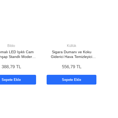
Biblo
Küllük
Temalı LED Işıklı Cam
Sigara Dumanı ve Koku
hşap Standlı Modern
Giderici Hava Temizleyici
Gece Lambası
Küllük – 2 Katmanlı Filtreli
388,79 TL
556,79 TL
Sepete Ekle
Sepete Ekle