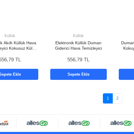
Küllük
Küllük
ik Akıllı Küllük Hava
Elektronik Küllük Duman
Dumanı
eyici Kokusuz Kül
Giderici Hava Temizleyici
Kokuy
ası Anti-Duman
Akı
556,79 TL
556,79 TL
Sepete Ekle
Sepete Ekle
1
2