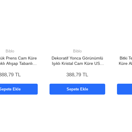
Biblo
Biblo
çük Prens Cam Küre
Dekoratif Yonca Görünümlü
Bitki 
ıklı Ahşap Tabanlı
Işıklı Kristal Cam Küre USB
Küre A
Dekor
Masa Gece Lambası
388,79 TL
388,79 TL
Sepete Ekle
Sepete Ekle