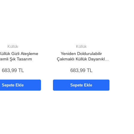
Küllük
Küllük
Küllük Gizli Ateşleme
Yeniden Doldurulabilir
temli Şık Tasarım
Çakmaklı Küllük Dayanıklı
Yapı
683,99 TL
683,99 TL
Sepete Ekle
Sepete Ekle