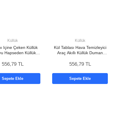
Küllük
Küllük
 Içine Çeken Küllük
Kül Tablası Hava Temizleyici
u Hapseden Küllük
Araç Akıllı Küllük Duman
llı Kokusuz Küllük
Temizleyici
556,79 TL
556,79 TL
Sepete Ekle
Sepete Ekle