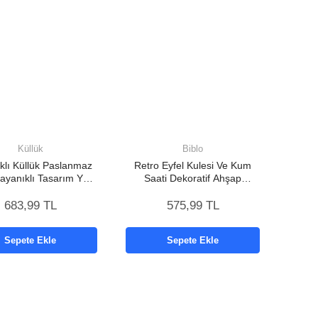
Küllük
Biblo
lı Küllük Paslanmaz
Retro Eyfel Kulesi Ve Kum
ayanıklı Tasarım Yeni
Saati Dekoratif Ahşap
Nesil
Görünümlü Masa Biblosu
683,99 TL
575,99 TL
Sepete Ekle
Sepete Ekle