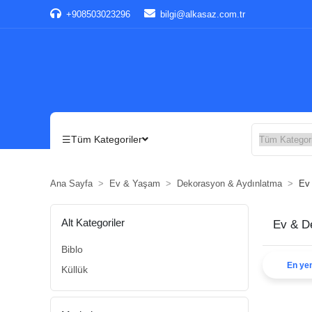
+908503023296
bilgi@alkasaz.com.tr
Tüm Kategoriler
Ana Sayfa
Ev & Yaşam
Dekorasyon & Aydınlatma
Ev 
Alt Kategoriler
Ev & De
Biblo
En yen
Küllük