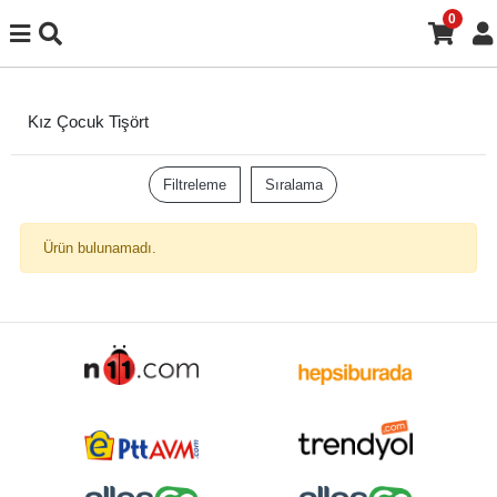
0
Kız Çocuk Tişört
Filtreleme
Sıralama
Ürün bulunamadı.