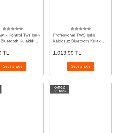
tik Kontrol Tws Işıklı
Profesyonel TWS Işıklı
 Bluetooth Kulaklık
Kablosuz Bluetooth Kulaklık
z Oyuncu Kulaklığı
Oyuncu Kulaklığı Yeni Nesil
9 TL
1.013,99 TL
il
Sepete Ekle
Sepete Ekle
KARGO
BEDAVA