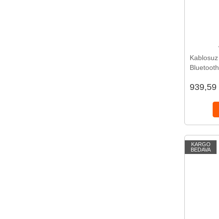
Kablosuz 
Bluetooth
Ömrü ve 
939,59
Teknolojis
KARGO
BEDAVA