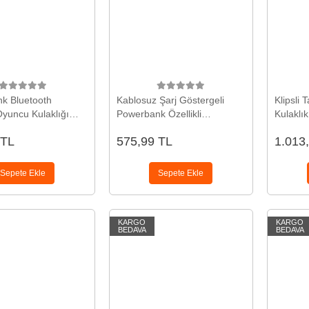
k Bluetooth
Kablosuz Şarj Göstergeli
Klipsli 
Oyuncu Kulaklığı
Powerbank Özellikli
Kulaklı
s Kaliteli Yeni Nesil
Bluetooth Kulaklık Çağrı
 TL
575,99 TL
1.013
Cevaplayabilen Yeni Nesil
Sepete Ekle
Sepete Ekle
KARGO
KARGO
BEDAVA
BEDAVA