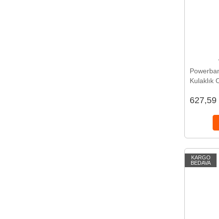
Powerban
Kulaklık 
Yüksek Se
627,59
KARGO
BEDAVA