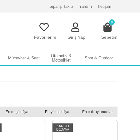
Sipariş Takip
Yardım
İletişim
0
Favorilerim
Giriş Yap
Sepetim
Otomotiv &
Mücevher & Saat
Spor & Outdoor
Motosiklet
En düşük fiyat
En yüksek fiyat
En çok oylananlar
KARGO
BEDAVA