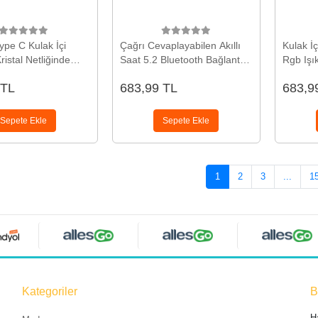
ype C Kulak İçi
Çağrı Cevaplayabilen Akıllı
Kulak İç
ristal Netliğinde
Saat 5.2 Bluetooth Bağlantılı
Rgb Işık
esi Yeni Nesil
Gaming Kulaklık Yeni Nesil
iOS/And
 TL
683,99 TL
683,9
Yeni Nes
Sepete Ekle
Sepete Ekle
1
2
3
...
1
Kategoriler
B
H