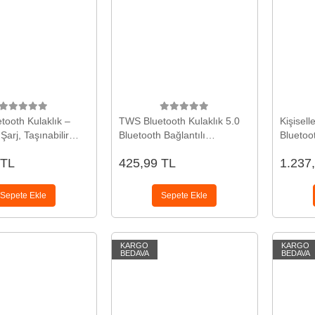
ooth Kulaklık –
TWS Bluetooth Kulaklık 5.0
Kişiselle
Şarj, Taşınabilir
Bluetooth Bağlantılı
Bluetoo
su Yeni Nesil
Dokunmatik Kontrol Özelliği
Müzik 
 TL
425,99 TL
1.237
Yeni Nesil
Sepete Ekle
Sepete Ekle
KARGO
KARGO
BEDAVA
BEDAVA