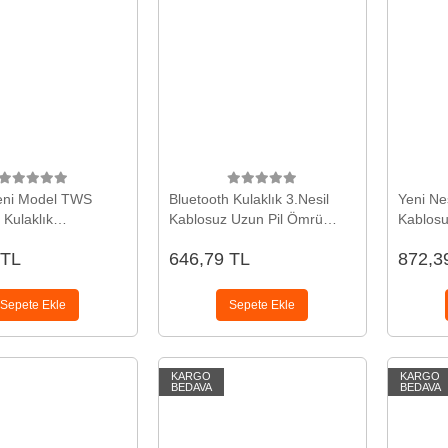
Yeni Model TWS
Bluetooth Kulaklık 3.Nesil
Yeni Nes
 Kulaklık
Kablosuz Uzun Pil Ömrü
Kablosu
ik Kontrol Yüksek
Dokunmatik Kontrol Yeni
Kulaklık
 TL
646,79 TL
872,3
li Yeni Nesil
Nesil
Sepete Ekle
Sepete Ekle
KARGO
KARGO
BEDAVA
BEDAVA