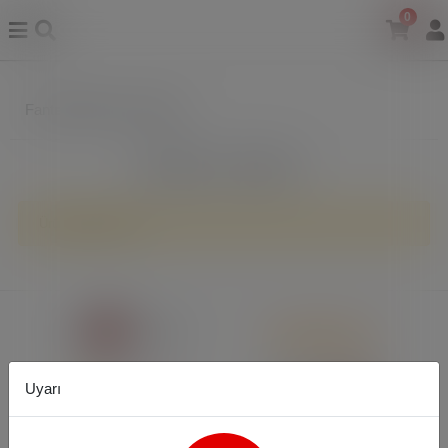
0
Fantezi Elbise & Kostüm
Filtreleme
Sıralama
Ürün bulunamadı.
Uyarı