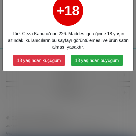
+18
Türk Ceza Kanunu'nun 226. Maddesi gereğince 18 yaşın
altındaki kullanıcıların bu sayfayı görüntülemesi ve ürün satın
alması yasaktır.
Kurumsal
18 yaşından küçüğüm
18 yaşından büyüğüm
Kategoriler
Bize Ulaşın
© 2026
www.gelalbe.com
Alkasaz Elektronik Ticaret Reklam ve Prodüksiyon İnşaat Turizm
Gayrimenkul Finansal Danışmanlık Tarım İç ve Dış Ticaret A.Ş.
markasıdır.