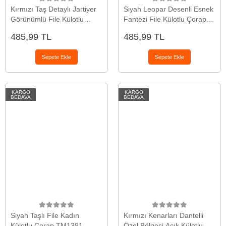
Kırmızı Taş Detaylı Jartiyer
Siyah Leopar Desenli Esnek
Görünümlü File Külotlu
Fantezi File Külotlu Çorap
Çorap TM1471
TM1460
485,99 TL
485,99 TL
Sepete Ekle
Sepete Ekle
KARGO
KARGO
BEDAVA
BEDAVA
Siyah Taşlı File Kadın
Kırmızı Kenarları Dantelli
Külotlu Çorap TM1391
Özel Bölgesi Açık Külotlu