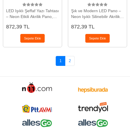
LED Işıklı Şeffaf Yazı Tahtası
Şık ve Modern LED Pano –
– Neon Etkili Akrilik Pano,
Neon Işıklı Silinebilir Akrilik
Silinebilir, 7 Renkli Kalemli,
Yazı Tahtası, 7 Renkli Kalem
872,39 TL
872,39 TL
30x20 cm
Dahil
Sepete Ekle
Sepete Ekle
1
2