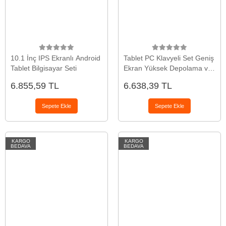
10.1 İnç IPS Ekranlı Android
Tablet PC Klavyeli Set Geniş
Tablet Bilgisayar Seti
Ekran Yüksek Depolama ve
Android Sistem
6.855,59 TL
6.638,39 TL
Sepete Ekle
Sepete Ekle
KARGO
KARGO
BEDAVA
BEDAVA