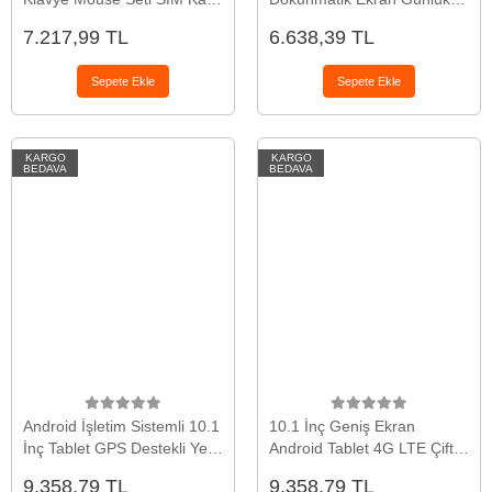
Girişi Kablosuz Bağlantı ve
ve Profesyonel Kullanım
7.217,99 TL
6.638,39 TL
Günlük Kullanıma Uygun
Sepete Ekle
Sepete Ekle
KARGO
KARGO
BEDAVA
BEDAVA
Android İşletim Sistemli 10.1
10.1 İnç Geniş Ekran
İnç Tablet GPS Destekli Yeni
Android Tablet 4G LTE Çift
Nesil
SIM Yeni Nesil
9.358,79 TL
9.358,79 TL