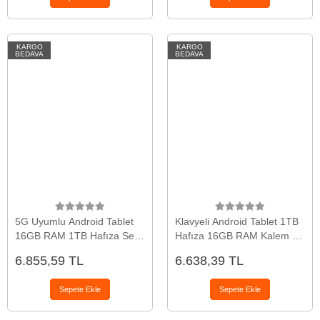
KARGO
KARGO
BEDAVA
BEDAVA
5G Uyumlu Android Tablet
Klavyeli Android Tablet 1TB
16GB RAM 1TB Hafıza Set
Hafıza 16GB RAM Kalem ve
Halinde
Kılıf Hediyeli
6.855,59 TL
6.638,39 TL
Sepete Ekle
Sepete Ekle