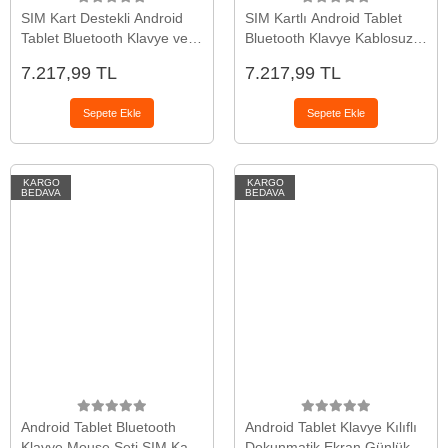
SIM Kart Destekli Android
SIM Kartlı Android Tablet
Tablet Bluetooth Klavye ve
Bluetooth Klavye Kablosuz
Kablosuz Mouse Seti Geniş
Mouse Geniş Ekran ve
7.217,99 TL
7.217,99 TL
Ekran Taşınabilir Tasarım
Taşınabilir Kullanım Seti
Sepete Ekle
Sepete Ekle
KARGO
KARGO
BEDAVA
BEDAVA
Android Tablet Bluetooth
Android Tablet Klavye Kılıflı
Klavye Mouse Seti SIM Kart
Dokunmatik Ekran Günlük