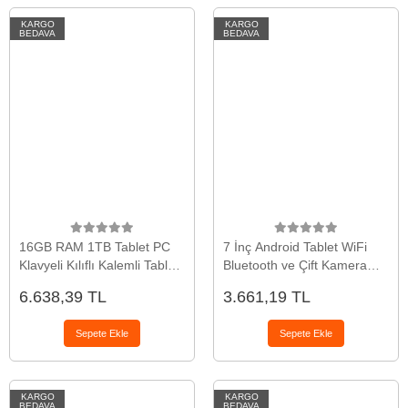
KARGO
KARGO
BEDAVA
BEDAVA
16GB RAM 1TB Tablet PC
7 İnç Android Tablet WiFi
Klavyeli Kılıflı Kalemli Tablet
Bluetooth ve Çift Kamera
Seti
Destekli
6.638,39 TL
3.661,19 TL
Sepete Ekle
Sepete Ekle
KARGO
KARGO
BEDAVA
BEDAVA