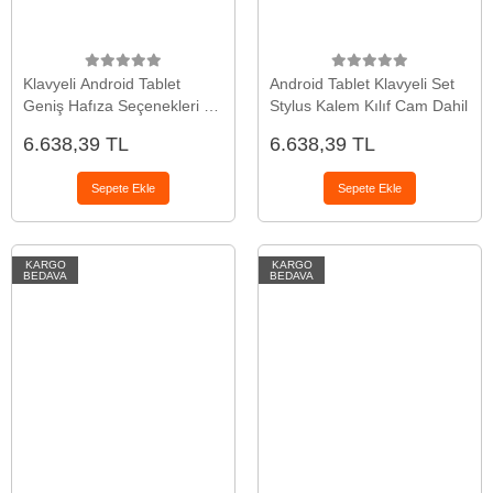
Klavyeli Android Tablet
Android Tablet Klavyeli Set
Geniş Hafıza Seçenekleri ve
Stylus Kalem Kılıf Cam Dahil
IPS Ekran
6.638,39 TL
6.638,39 TL
Sepete Ekle
Sepete Ekle
KARGO
KARGO
BEDAVA
BEDAVA