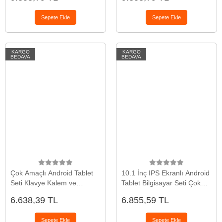
Sepete Ekle
Sepete Ekle
KARGO
KARGO
BEDAVA
BEDAVA
Çok Amaçlı Android Tablet
10.1 İnç IPS Ekranlı Android
Seti Klavye Kalem ve
Tablet Bilgisayar Seti Çok
Koruyucu Aksesuarlı
Fonksiyonlu Kullanım
6.638,39 TL
6.855,59 TL
Sepete Ekle
Sepete Ekle