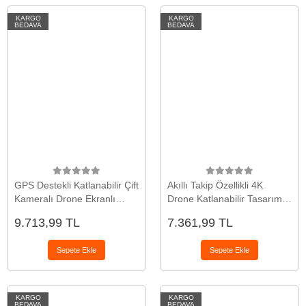
KARGO
KARGO
BEDAVA
BEDAVA
GPS Destekli Katlanabilir Çift
Akıllı Takip Özellikli 4K
Kameralı Drone Ekranlı
Drone Katlanabilir Tasarım
Kumandalı
Uzaktan Kontrollü
9.713,99 TL
7.361,99 TL
Profesyonel Çekim Dronu
Sepete Ekle
Sepete Ekle
KARGO
KARGO
BEDAVA
BEDAVA