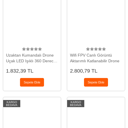
Uzaktan Kumandalı Drone
Wifi FPV Canlı Görüntü
Uçak LED Işıklı 360 Derece
Aktarımlı Katlanabilir Drone
Akrobatik Hareket Özellikli
1.832,39 TL
2.800,79 TL
Sepete Ekle
Sepete Ekle
KARGO
KARGO
BEDAVA
BEDAVA