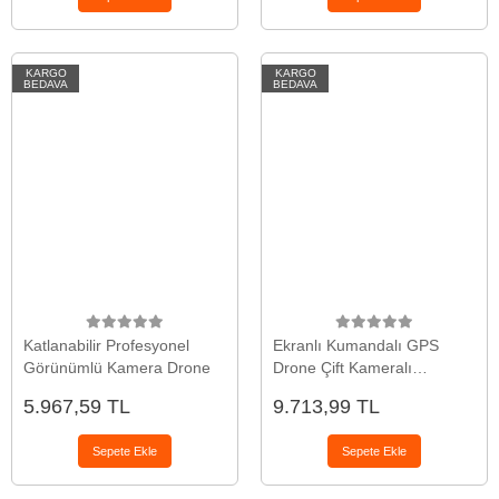
KARGO
KARGO
BEDAVA
BEDAVA
Katlanabilir Profesyonel
Ekranlı Kumandalı GPS
Görünümlü Kamera Drone
Drone Çift Kameralı
Katlanabilir Hava Aracı
5.967,59 TL
9.713,99 TL
Sepete Ekle
Sepete Ekle