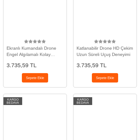
Ekranlı Kumandalı Drone
Katlanabilir Drone HD Çekim
Engel Algılamalı Kolay
Uzun Süreli Uçuş Deneyimi
Kontrol
3.735,59 TL
3.735,59 TL
Sepete Ekle
Sepete Ekle
KARGO
KARGO
BEDAVA
BEDAVA