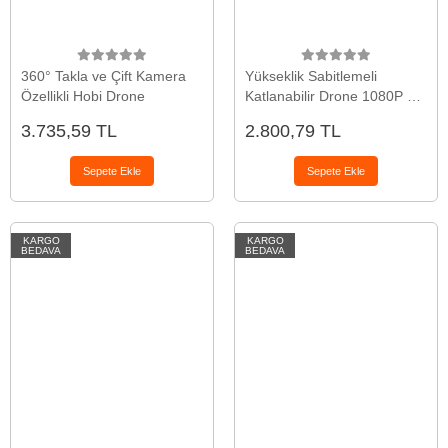
360° Takla ve Çift Kamera
Yükseklik Sabitlemeli
Özellikli Hobi Drone
Katlanabilir Drone 1080P 4K
Kamera Seçenekli
3.735,59 TL
2.800,79 TL
Sepete Ekle
Sepete Ekle
KARGO
KARGO
BEDAVA
BEDAVA