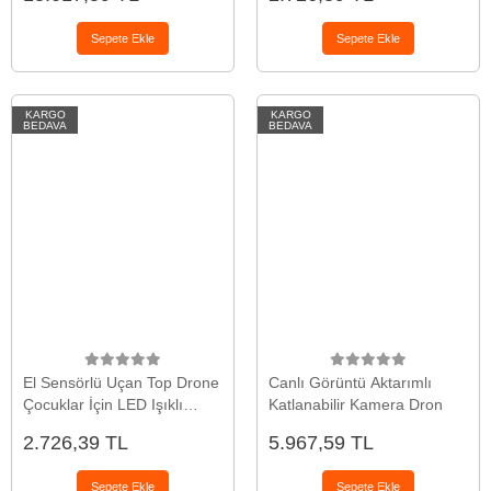
Sepete Ekle
Sepete Ekle
KARGO
KARGO
BEDAVA
BEDAVA
El Sensörlü Uçan Top Drone
Canlı Görüntü Aktarımlı
Çocuklar İçin LED Işıklı
Katlanabilir Kamera Dron
Eğlence Oyuncağı
2.726,39 TL
5.967,59 TL
Sepete Ekle
Sepete Ekle