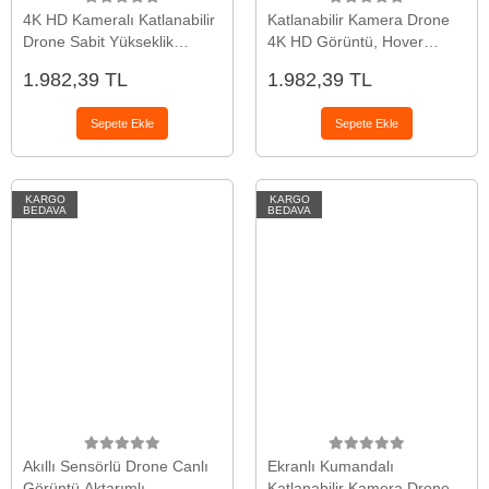
4K HD Kameralı Katlanabilir
Katlanabilir Kamera Drone
Drone Sabit Yükseklik
4K HD Görüntü, Hover
Destekli Uzaktan Kumandalı
Özelliği ve Uzaktan
1.982,39 TL
1.982,39 TL
Drone
Kumanda
Sepete Ekle
Sepete Ekle
KARGO
KARGO
BEDAVA
BEDAVA
Akıllı Sensörlü Drone Canlı
Ekranlı Kumandalı
Görüntü Aktarımlı
Katlanabilir Kamera Drone