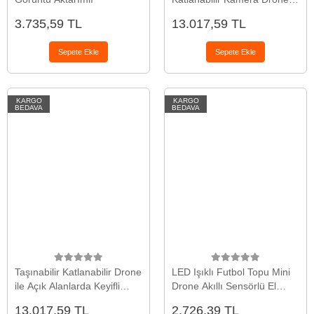
Hobi ve Günlük Kullanım
3.735,59 TL
13.017,59 TL
Sepete Ekle
Sepete Ekle
KARGO
KARGO
BEDAVA
BEDAVA
Taşınabilir Katlanabilir Drone
LED Işıklı Futbol Topu Mini
ile Açık Alanlarda Keyifli
Drone Akıllı Sensörlü El
Uçuş Deneyimi
Kontrollü
13.017,59 TL
2.726,39 TL