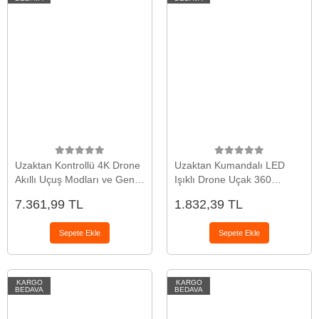
Uzaktan Kontrollü 4K Drone
Uzaktan Kumandalı LED
Akıllı Uçuş Modları ve Geniş
Işıklı Drone Uçak 360
Açılı Kamera Özellikli
Derece Dönüş Özellikli
7.361,99 TL
1.832,39 TL
Oyuncak Drone
Sepete Ekle
Sepete Ekle
KARGO
KARGO
BEDAVA
BEDAVA