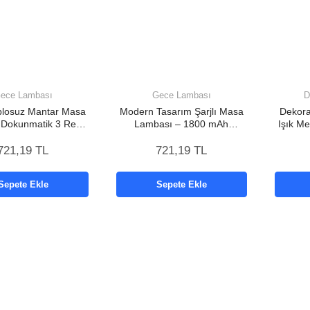
ece Lambası
Gece Lambası
D
ablosuz Mantar Masa
Modern Tasarım Şarjlı Masa
Dekorat
 Dokunmatik 3 Renk
Lambası – 1800 mAh
Işık M
dern Tasarım Yeni
Batarya Yeni Nesil
Nesil
721,19 TL
721,19 TL
Sepete Ekle
Sepete Ekle