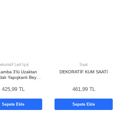
ekoratif Led Işık
Saat
Lamba 3'lü Uzaktan
DEKORATİF KUM SAATİ
alı Yapışkanlı Beyaz
Işık (Kopya)
425,99 TL
461,99 TL
Sepete Ekle
Sepete Ekle