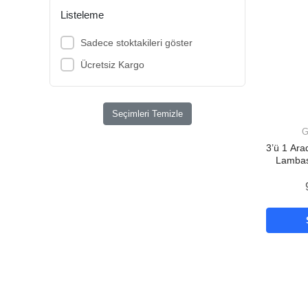
Listeleme
Sadece stoktakileri göster
Ücretsiz Kargo
Seçimleri Temizle
G
3’ü 1 Ar
Lambas
Işık, Or