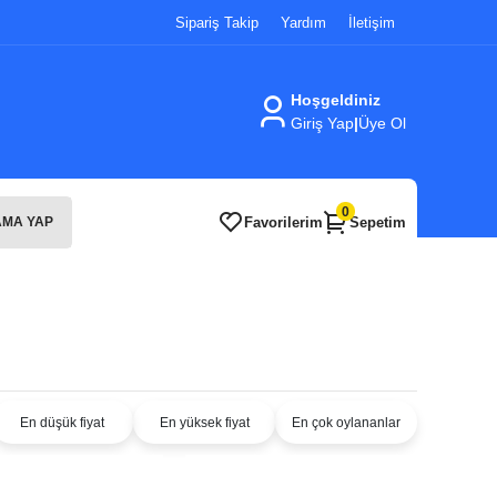
Sipariş Takip
Yardım
İletişim
Hoşgeldiniz
Giriş Yap
|
Üye Ol
0
Favorilerim
Sepetim
MA YAP
En düşük fiyat
En yüksek fiyat
En çok oylananlar