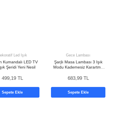
ekoratif Led Işık
Gece Lambası
n Kumandalı LED TV
Şarjlı Masa Lambası 3 Işık
şık Şeridi Yeni Nesil
Modu Kademesiz Karartma
Metal Gövde Yeni Nesil
499,19 TL
683,99 TL
Sepete Ekle
Sepete Ekle