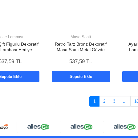
ece Lambası
Masa Saati
ft Figürlü Dekoratif
Retro Tarz Bronz Dekoratif
Ayar
Lambası Hediye
Masa Saati Metal Gövde
Lamb
Seçeneği
Yüksek Sesli Alarm
537,59 TL
537,59 TL
Sepete Ekle
Sepete Ekle
1
2
3
...
1