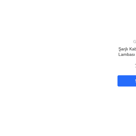
G
Şarjlı K
Lambası
LED Mo