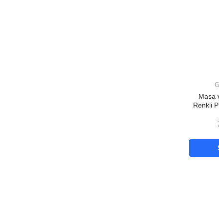
G
Masa 
Renkli P
Topu B