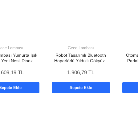
ece Lambası
Gece Lambası
mbası Yumurta Işık
Robot Tasarımlı Bluetooth
Otoma
 Yeni Nesil Dinozor
Hoparlörlü Yıldızlı Gökyüzü
Parla
rtası Görünümlü
Projektör Yeni Nesil
L
.609,19 TL
1.906,79 TL
Sepete Ekle
Sepete Ekle