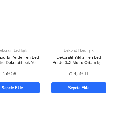
ekoratif Led Işık
Dekoratif Led Işık
Figürlü Perde Peri Led
Dekoratif Yıldız Peri Led
re Dekoratif Işık Yeni
Perde 3x3 Metre Ortam Işığı
Nesil
Yeni Nesil
759,59 TL
759,59 TL
Sepete Ekle
Sepete Ekle