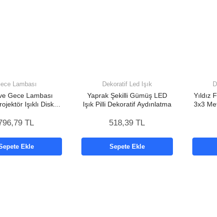
ece Lambası
Dekoratif Led Işık
D
ve Gece Lambası
Yaprak Şekilli Gümüş LED
Yıldız 
rojektör Işıklı Disko
Işık Pilli Dekoratif Aydınlatma
3x3 Met
luetooth Hoparlör
796,79 TL
518,39 TL
Sepete Ekle
Sepete Ekle