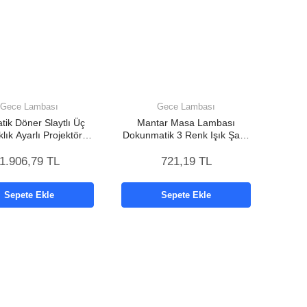
Gece Lambası
Gece Lambası
tik Döner Slaytlı Üç
Mantar Masa Lambası
klık Ayarlı Projektör
Dokunmatik 3 Renk Işık Şarjlı
amba Yeni Nesil
Kablosuz Modern Krom
Tasarım Yeni Nesil
1.906,79 TL
721,19 TL
Sepete Ekle
Sepete Ekle