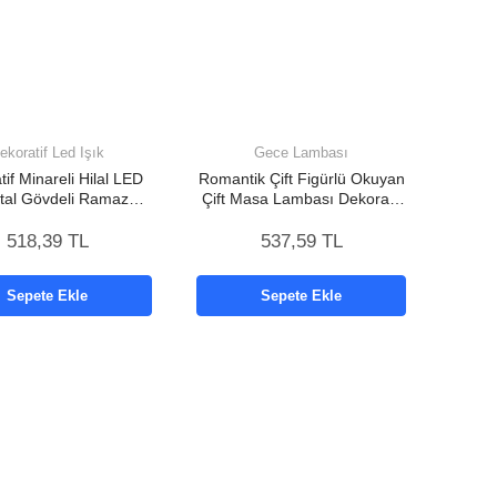
ekoratif Led Işık
Gece Lambası
if Minareli Hilal LED
Romantik Çift Figürlü Okuyan
etal Gövdeli Ramazan
Çift Masa Lambası Dekoratif
Aydınlatma
LED Aydınlatma
518,39 TL
537,59 TL
Sepete Ekle
Sepete Ekle