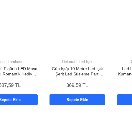
ece Lambası
Dekoratif Led Işık
D
ft Figürlü LED Masa
Gün Işığı 10 Metre Led Işık
Led 
ı Romantik Hediye
Şerit Led Süsleme Parti
Kumand
Yeni Nesil
Malzemesi Yeni Nesil
537,59 TL
369,59 TL
Sepete Ekle
Sepete Ekle