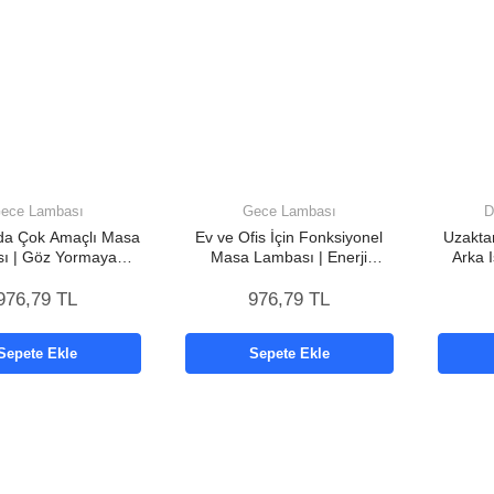
ece Lambası
Gece Lambası
D
ada Çok Amaçlı Masa
Ev ve Ofis İçin Fonksiyonel
Uzakta
ı | Göz Yormayan
Masa Lambası | Enerji
Arka I
ganizer Tasarım Yeni
Tasarruflu, Çok Yönlü
Nesil
Kullanım Yeni Nesil
976,79 TL
976,79 TL
Sepete Ekle
Sepete Ekle