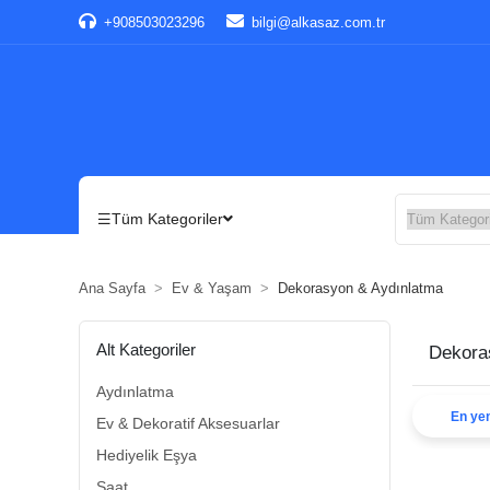
+908503023296
bilgi@alkasaz.com.tr
Tüm Kategoriler
Ana Sayfa
Ev & Yaşam
Dekorasyon & Aydınlatma
Alt Kategoriler
Dekora
Aydınlatma
En yen
Ev & Dekoratif Aksesuarlar
Hediyelik Eşya
Saat