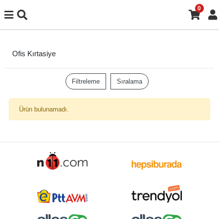
0
Ofis Kırtasiye
Filtreleme
Sıralama
Ürün bulunamadı.